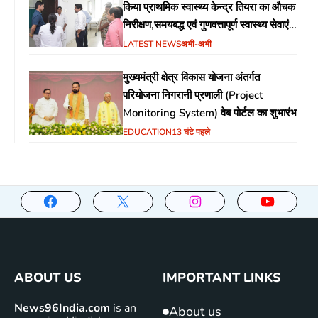
किया प्राथमिक स्वास्थ्य केन्द्र तियरा का औचक
निरीक्षण,समयबद्ध एवं गुणवत्तापूर्ण स्वास्थ्य सेवाएं
सुनिश्चित करने के दिए निर्देश
LATEST NEWS
अभी-अभी
मुख्यमंत्री क्षेत्र विकास योजना अंतर्गत
परियोजना निगरानी प्रणाली (Project
Monitoring System) वेब पोर्टल का शुभारंभ
EDUCATION
13 घंटे पहले
ABOUT US
IMPORTANT LINKS
News96India.com
is an
About us