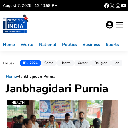
Skip
August 7, 2026 | 12:40:58 PM
to
content
Home
World
National
Politics
Business
Sports
L
Focus
IPL-2026
Crime
Health
Career
Religion
Job
►
Home
»
Janbhagidari Purnia
Janbhagidari Purnia
HEALTH