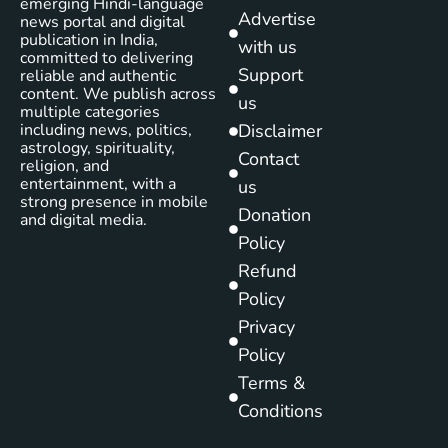
emerging Hindi-language
Advertise
news portal and digital
publication in India,
with us
committed to delivering
Support
reliable and authentic
content. We publish across
us
multiple categories
including news, politics,
Disclaimer
astrology, spirituality,
Contact
religion, and
entertainment, with a
us
strong presence in mobile
Donation
and digital media.
Policy
Refund
Policy
Privacy
Policy
Terms &
Conditions