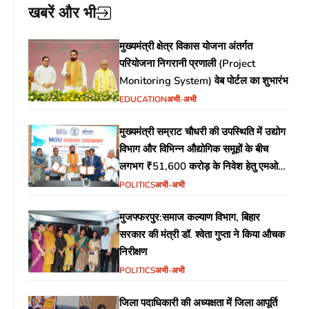
खबरें और भी
मुख्यमंत्री क्षेत्र विकास योजना अंतर्गत
परियोजना निगरानी प्रणाली (Project
Monitoring System) वेब पोर्टल का शुभारंभ
EDUCATION
अभी-अभी
मुख्यमंत्री सम्राट चौधरी की उपस्थिति में उद्योग
विभाग और विभिन्न औद्योगिक समूहों के बीच
लगभग ₹51,600 करोड़ के निवेश हेतु एमओयू
(MoU) पर हस्ताक्षर
POLITICS
अभी-अभी
मुजफ्फरपुर:समाज कल्याण विभाग, बिहार
सरकार की मंत्री डॉ. श्वेता गुप्ता ने किया औचक
निरीक्षण
POLITICS
अभी-अभी
जिला पदाधिकारी की अध्यक्षता में जिला आपूर्ति