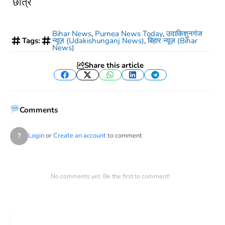
छात्र
Bihar News
,
Purnea News Today
,
उदाकिशुनगंज
Tags:
न्यूज़ (Udakishunganj News)
,
बिहार न्यूज़ (Bihar
News)
Share this article
Facebook
Twitter
WhatsApp
LinkedIn
Telegram
Comments
?
Login
or
Create an account
to comment
No comments yet. Be the first to comment!