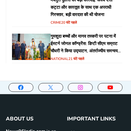
मधेपुरा पुलिस की बड़ी कार्रवाई: अवैध देसी
कट्टा और कारतूस के साथ एक अपराधी
गिरफ्तार, बड़ी वारदात की थी योजना
CRIME
20 घंटे पहले
गुमशुदा बच्चों और मानव तस्करी पर पटना में
ईस्टर्न जोनल कॉन्फ्रेंस: डिप्टी सीएम सम्राट
चौधरी ने किया उद्घाटन, अंतर्राज्यीय समन्वय
पर जोर
NATIONAL
21 घंटे पहले
ABOUT US
IMPORTANT LINKS