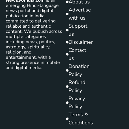
News96India.com
is an
About us
emerging Hindi-language
Advertise
news portal and digital
publication in India,
with us
committed to delivering
Support
reliable and authentic
content. We publish across
us
multiple categories
including news, politics,
Disclaimer
astrology, spirituality,
Contact
religion, and
entertainment, with a
us
strong presence in mobile
Donation
and digital media.
Policy
Refund
Policy
Privacy
Policy
Terms &
Conditions