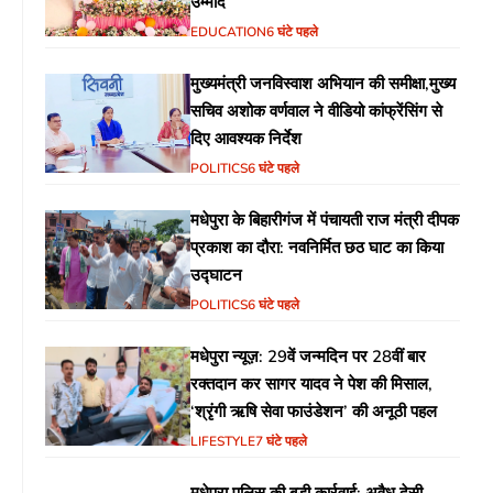
उम्मीदें
EDUCATION
6 घंटे पहले
मुख्यमंत्री जनविस्वाश अभियान की समीक्षा,मुख्य
सचिव अशोक वर्णवाल ने वीडियो कांफ्रेंसिंग से
दिए आवश्यक निर्देश
POLITICS
6 घंटे पहले
मधेपुरा के बिहारीगंज में पंचायती राज मंत्री दीपक
प्रकाश का दौरा: नवनिर्मित छठ घाट का किया
उद्घाटन
POLITICS
6 घंटे पहले
मधेपुरा न्यूज़: 29वें जन्मदिन पर 28वीं बार
रक्तदान कर सागर यादव ने पेश की मिसाल,
‘श्रृंगी ऋषि सेवा फाउंडेशन’ की अनूठी पहल
LIFESTYLE
7 घंटे पहले