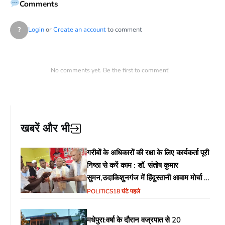
Comments
?
Login
or
Create an account
to comment
No comments yet. Be the first to comment!
खबरें और भी
गरीबों के अधिकारों की रक्षा के लिए कार्यकर्ता पूरी
निष्ठा से करें काम : डॉ. संतोष कुमार
सुमन,उदाकिशुनगंज में हिंदुस्तानी आवाम मोर्चा के
गरीब चौपाल में शिक्षा, स्वास्थ्य, रोजगार समेत
POLITICS
18 घंटे पहले
विभिन्न मुद्दों पर हुई चर्चा
मधेपुरा:वर्षा के दौरान वज्रपात से 20