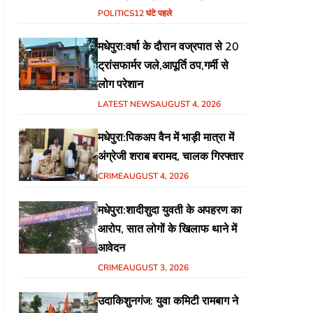
हिंदुस्तानी आवाम मोर्चा के गरीब चौपाल
POLITICS
12 घंटे पहले
में शिक्षा, स्वास्थ्य, रोजगार समेत
मधेपुरा:वर्षा के दौरान वज्रपात से 20
विभिन्न मुद्दों पर हुई चर्चा
ट्रांसफार्मर जले,आपूर्ति ठप,गर्मी से
लोग परेशान
LATEST NEWS
AUGUST 4, 2026
मधेपुरा:पिकअप वैन में भाड़ी मात्रा में
अंग्रेजी शराब बरामद, चालक गिरफ्तार
CRIME
AUGUST 4, 2026
मधेपुरा:शादीशुदा युवती के अपहरण का
आरोप, सात लोगों के खिलाफ थाने में
आवेदन
CRIME
AUGUST 3, 2026
उदाकिशुनगंज: युवा कमिटी रामबाग ने