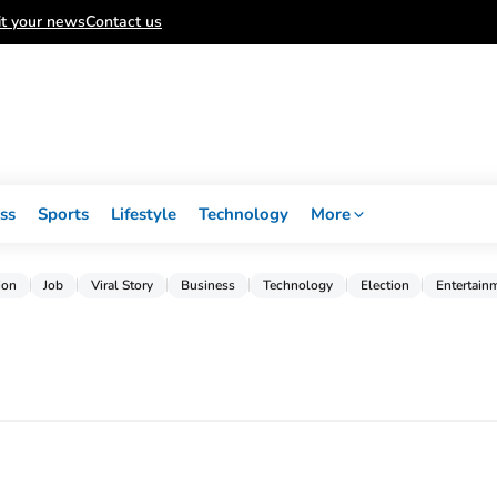
t your news
Contact us
ss
Sports
Lifestyle
Technology
More
ion
Job
Viral Story
Business
Technology
Election
Entertain