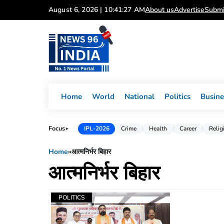
Skip
August 6, 2026 | 10:41:27 AM
About us
Advertise
Submi
to
content
Home
World
National
Politics
Busine
Focus
IPL-2026
Crime
Health
Career
Relig
►
Home
»
आत्मनिर्भर बिहार
आत्मनिर्भर बिहार
POLITICS