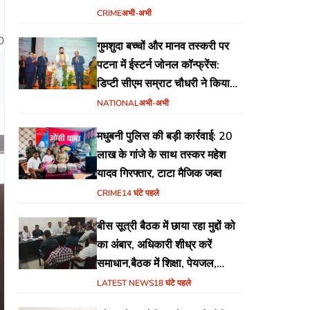
योजना
CRIME
अभी-अभी
0
गुमशुदा बच्चों और मानव तस्करी पर
पटना में ईस्टर्न जोनल कॉन्फ्रेंस:
डिप्टी सीएम सम्राट चौधरी ने किया
उद्घाटन, अंतर्राज्यीय समन्वय पर जोर
NATIONAL
अभी-अभी
मधुबनी पुलिस की बड़ी कार्रवाई: 20
लाख के गांजे के साथ तस्कर महेश
यादव गिरफ्तार, टाटा मैजिक जब्त
CRIME
14 घंटे पहले
बीस सूत्री बैठक में छाया रहा मुद्दों को
का अंबार, अधिकारी शीध्र करें
समाधान,बैठक में शिक्षा, पेयजल,
जलजमाव,आवास ,व किसानों के
LATEST NEWS
18 घंटे पहले
भुगतान का उठा मुद्दा