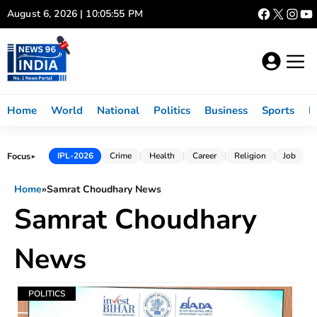
Skip
August 6, 2026 | 10:05:55 PM
to
content
Home
World
National
Politics
Business
Sports
L
Focus
IPL-2026
Crime
Health
Career
Religion
Job
►
Home
»
Samrat Choudhary News
Samrat Choudhary
News
POLITICS