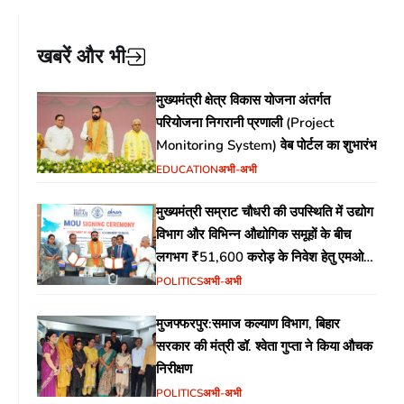
खबरें और भी
मुख्यमंत्री क्षेत्र विकास योजना अंतर्गत
परियोजना निगरानी प्रणाली (Project
Monitoring System) वेब पोर्टल का शुभारंभ
EDUCATION
अभी-अभी
मुख्यमंत्री सम्राट चौधरी की उपस्थिति में उद्योग
विभाग और विभिन्न औद्योगिक समूहों के बीच
लगभग ₹51,600 करोड़ के निवेश हेतु एमओयू
(MoU) पर हस्ताक्षर
POLITICS
अभी-अभी
मुजफ्फरपुर:समाज कल्याण विभाग, बिहार
सरकार की मंत्री डॉ. श्वेता गुप्ता ने किया औचक
निरीक्षण
POLITICS
अभी-अभी