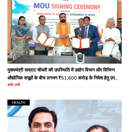
मुख्यमंत्री सम्राट चौधरी की उपस्थिति में उद्योग विभाग और विभिन्न
औद्योगिक समूहों के बीच लगभग ₹51,600 करोड़ के निवेश हेतु एमओयू
अभी-अभी
(MoU) पर हस्ताक्षर
HEALTH