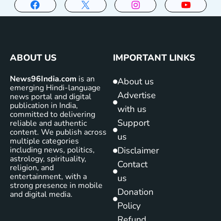
ABOUT US
IMPORTANT LINKS
News96India.com
is an
About us
emerging Hindi-language
Advertise
news portal and digital
publication in India,
with us
committed to delivering
Support
reliable and authentic
content. We publish across
us
multiple categories
including news, politics,
Disclaimer
astrology, spirituality,
Contact
religion, and
entertainment, with a
us
strong presence in mobile
Donation
and digital media.
Policy
Refund