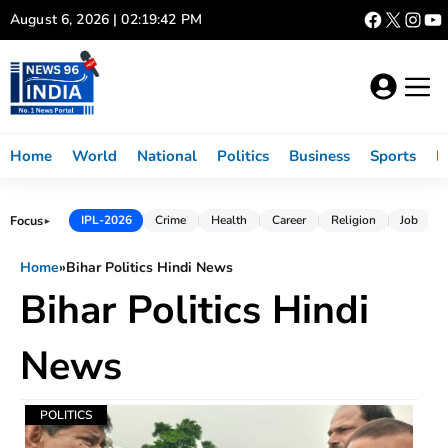
Skip
August 6, 2026 | 02:19:42 PM
to
content
Home
World
National
Politics
Business
Sports
L
Focus
IPL-2026
Crime
Health
Career
Religion
Job
►
Home
»
Bihar Politics Hindi News
Bihar Politics Hindi
News
POLITICS