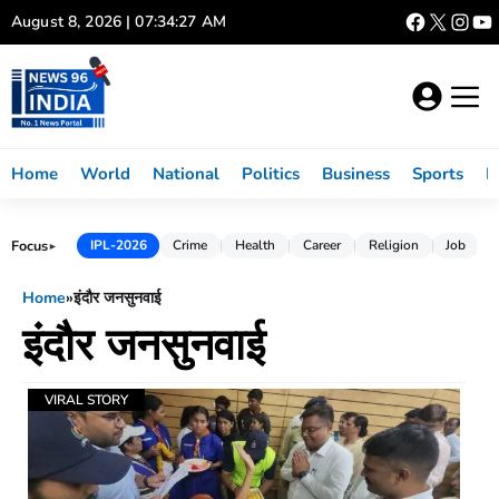
Skip
August 8, 2026 | 07:34:27 AM
to
content
Home
World
National
Politics
Business
Sports
L
Focus
IPL-2026
Crime
Health
Career
Religion
Job
►
Home
»
इंदौर जनसुनवाई
इंदौर जनसुनवाई
VIRAL STORY