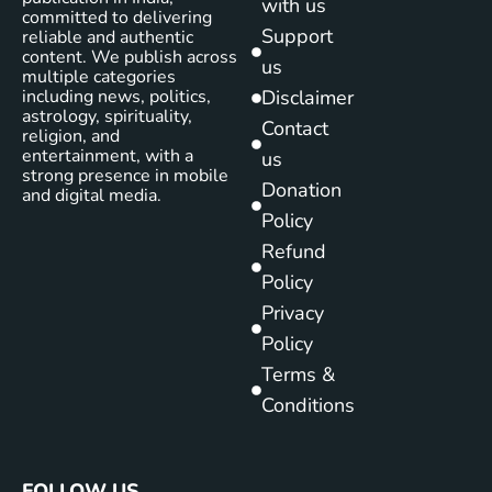
with us
committed to delivering
Support
reliable and authentic
content. We publish across
us
multiple categories
including news, politics,
Disclaimer
astrology, spirituality,
Contact
religion, and
entertainment, with a
us
strong presence in mobile
Donation
and digital media.
Policy
Refund
Policy
Privacy
Policy
Terms &
Conditions
FOLLOW US