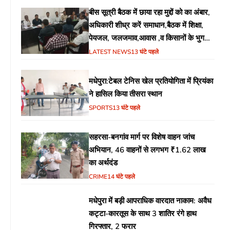
बीस सूत्री बैठक में छाया रहा मुद्दों को का अंबार,
अधिकारी शीध्र करें समाधान,बैठक में शिक्षा,
पेयजल, जलजमाव,आवास ,व किसानों के भुगतान
का उठा मुद्दा
LATEST NEWS
13 घंटे पहले
मधेपुरा:टेबल टेनिस खेल प्रतियोगिता में प्रियंका
ने हासिल किया तीसरा स्थान
SPORTS
13 घंटे पहले
सहरसा-बनगांव मार्ग पर विशेष वाहन जांच
अभियान, 46 वाहनों से लगभग ₹1.62 लाख
का अर्थदंड
CRIME
14 घंटे पहले
मधेपुरा में बड़ी आपराधिक वारदात नाकाम: अवैध
कट्टा-कारतूस के साथ 3 शातिर रंगे हाथ
गिरफ्तार, 2 फरार