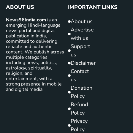
ABOUT US
IMPORTANT LINKS
News96India.com
is an
About us
emerging Hindi-language
Advertise
news portal and digital
publication in India,
with us
committed to delivering
Support
reliable and authentic
content. We publish across
us
multiple categories
including news, politics,
Disclaimer
astrology, spirituality,
Contact
religion, and
entertainment, with a
us
strong presence in mobile
Donation
and digital media.
Policy
Refund
Policy
Privacy
Policy