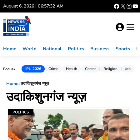
Skip
August 6, 2026 | 06:57:32 AM
to
content
Home
World
National
Politics
Business
Sports
L
Focus
IPL-2026
Crime
Health
Career
Religion
Job
►
Home
»
उदाकिशुनगंज न्यूज़
उदाकिशुनगंज न्यूज़
POLITICS