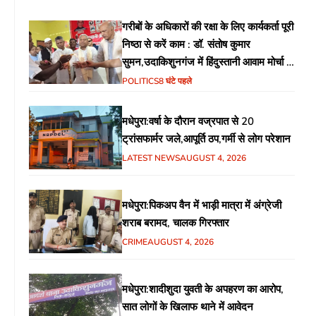
गरीबों के अधिकारों की रक्षा के लिए कार्यकर्ता पूरी
निष्ठा से करें काम : डॉ. संतोष कुमार
सुमन,उदाकिशुनगंज में हिंदुस्तानी आवाम मोर्चा के
गरीब चौपाल में शिक्षा, स्वास्थ्य, रोजगार समेत
POLITICS
8 घंटे पहले
विभिन्न मुद्दों पर हुई चर्चा
मधेपुरा:वर्षा के दौरान वज्रपात से 20
ट्रांसफार्मर जले,आपूर्ति ठप,गर्मी से लोग परेशान
LATEST NEWS
AUGUST 4, 2026
मधेपुरा:पिकअप वैन में भाड़ी मात्रा में अंग्रेजी
शराब बरामद, चालक गिरफ्तार
CRIME
AUGUST 4, 2026
मधेपुरा:शादीशुदा युवती के अपहरण का आरोप,
सात लोगों के खिलाफ थाने में आवेदन