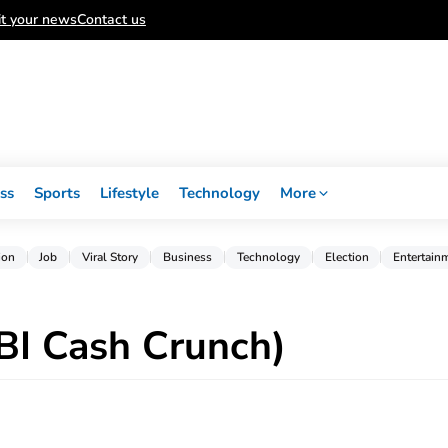
t your news
Contact us
ss
Sports
Lifestyle
Technology
More
ion
Job
Viral Story
Business
Technology
Election
Entertain
(SBI Cash Crunch)