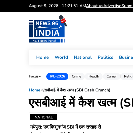
Skip
August 9, 2026 | 11:21:51 AM
About us
Advertise
Submi
to
content
Home
World
National
Politics
Busine
Focus
IPL-2026
Crime
Health
Career
Relig
►
Home
»
एसबीआई में कैश खत्म (SBI Cash Crunch)
एसबीआई में कैश खत्म 
NATIONAL
मधेपुरा: उदाकिशुनगंज SBI में एक सप्ताह से