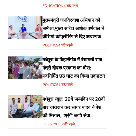
EDUCATION
4 घंटे पहले
मुख्यमंत्री जनविस्वाश अभियान की
समीक्षा,मुख्य सचिव अशोक वर्णवाल ने
वीडियो कांफ्रेंसिंग से दिए आवश्यक
निर्देश
POLITICS
4 घंटे पहले
मधेपुरा के बिहारीगंज में पंचायती राज
मंत्री दीपक प्रकाश का दौरा:
नवनिर्मित छठ घाट का किया उद्घाटन
POLITICS
4 घंटे पहले
मधेपुरा न्यूज़: 29वें जन्मदिन पर 28वीं
बार रक्तदान कर सागर यादव ने पेश
की मिसाल, ‘श्रृंगी ऋषि सेवा
फाउंडेशन’ की अनूठी पहल
LIFESTYLE
5 घंटे पहले