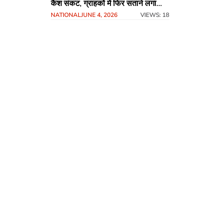
कैश संकट, ग्राहकों में फिर सताने लगा
NATIONAL
JUNE 4, 2026
VIEWS: 18
‘नोटबंदी’ का डर