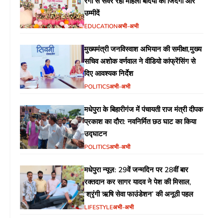
रंगों से संवर रही महिला बंदियों की जिंदगी और
उम्मीदें
EDUCATION
अभी-अभी
मुख्यमंत्री जनविस्वाश अभियान की समीक्षा,मुख्य
सचिव अशोक वर्णवाल ने वीडियो कांफ्रेंसिंग से
दिए आवश्यक निर्देश
POLITICS
अभी-अभी
मधेपुरा के बिहारीगंज में पंचायती राज मंत्री दीपक
प्रकाश का दौरा: नवनिर्मित छठ घाट का किया
उद्घाटन
POLITICS
अभी-अभी
मधेपुरा न्यूज़: 29वें जन्मदिन पर 28वीं बार
रक्तदान कर सागर यादव ने पेश की मिसाल,
‘श्रृंगी ऋषि सेवा फाउंडेशन’ की अनूठी पहल
LIFESTYLE
अभी-अभी