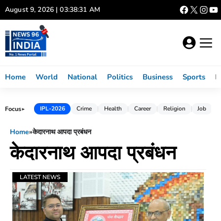
Skip
August 9, 2026 | 03:38:31 AM
to
content
Home
World
National
Politics
Business
Sports
L
Focus
IPL-2026
Crime
Health
Career
Religion
Job
►
Home
»
केदारनाथ आपदा प्रबंधन
केदारनाथ आपदा प्रबंधन
LATEST NEWS