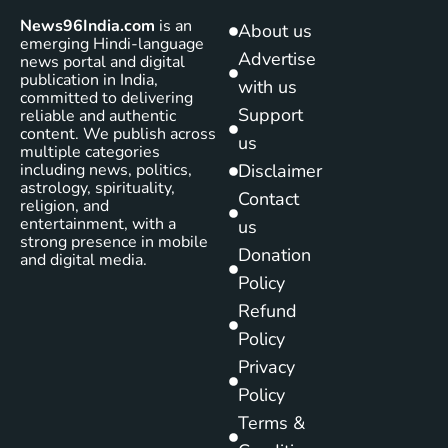
News96India.com
is an
About us
emerging Hindi-language
Advertise
news portal and digital
publication in India,
with us
committed to delivering
Support
reliable and authentic
content. We publish across
us
multiple categories
including news, politics,
Disclaimer
astrology, spirituality,
Contact
religion, and
entertainment, with a
us
strong presence in mobile
Donation
and digital media.
Policy
Refund
Policy
Privacy
Policy
Terms &