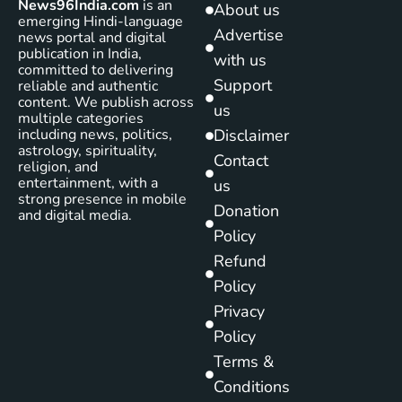
News96India.com
is an
About us
emerging Hindi-language
Advertise
news portal and digital
publication in India,
with us
committed to delivering
Support
reliable and authentic
content. We publish across
us
multiple categories
including news, politics,
Disclaimer
astrology, spirituality,
Contact
religion, and
entertainment, with a
us
strong presence in mobile
Donation
and digital media.
Policy
Refund
Policy
Privacy
Policy
Terms &
Conditions