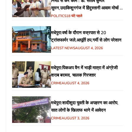
निष्ठा से करें काम : डॉ. संतोष कुमार
सुमन,उदाकिशुनगंज में हिंदुस्तानी आवाम मोर्चा के
गरीब चौपाल में शिक्षा, स्वास्थ्य, रोजगार समेत
POLITICS
18 घंटे पहले
विभिन्न मुद्दों पर हुई चर्चा
मधेपुरा:वर्षा के दौरान वज्रपात से 20
ट्रांसफार्मर जले,आपूर्ति ठप,गर्मी से लोग परेशान
LATEST NEWS
AUGUST 4, 2026
मधेपुरा:पिकअप वैन में भाड़ी मात्रा में अंग्रेजी
शराब बरामद, चालक गिरफ्तार
CRIME
AUGUST 4, 2026
मधेपुरा:शादीशुदा युवती के अपहरण का आरोप,
सात लोगों के खिलाफ थाने में आवेदन
CRIME
AUGUST 3, 2026