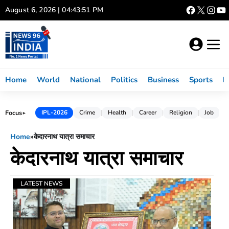
Skip
August 6, 2026 | 04:43:51 PM
to
content
Home
World
National
Politics
Business
Sports
L
Focus
IPL-2026
Crime
Health
Career
Religion
Job
►
Home
»
केदारनाथ यात्रा समाचार
केदारनाथ यात्रा समाचार
LATEST NEWS