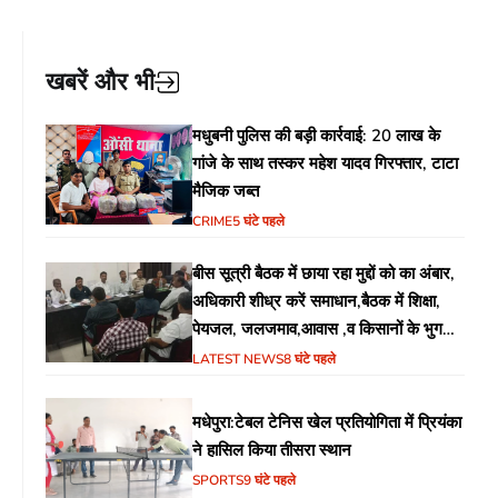
खबरें और भी
मधुबनी पुलिस की बड़ी कार्रवाई: 20 लाख के
गांजे के साथ तस्कर महेश यादव गिरफ्तार, टाटा
मैजिक जब्त
CRIME
5 घंटे पहले
बीस सूत्री बैठक में छाया रहा मुद्दों को का अंबार,
अधिकारी शीध्र करें समाधान,बैठक में शिक्षा,
पेयजल, जलजमाव,आवास ,व किसानों के भुगतान
का उठा मुद्दा
LATEST NEWS
8 घंटे पहले
मधेपुरा:टेबल टेनिस खेल प्रतियोगिता में प्रियंका
ने हासिल किया तीसरा स्थान
SPORTS
9 घंटे पहले