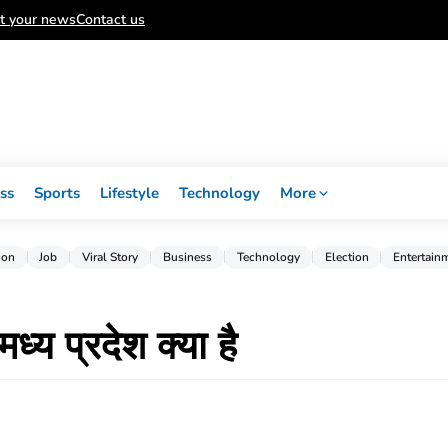
t your news
Contact us
ss
Sports
Lifestyle
Technology
More
ion
Job
Viral Story
Business
Technology
Election
Entertain
्य प्रदेश क्या है