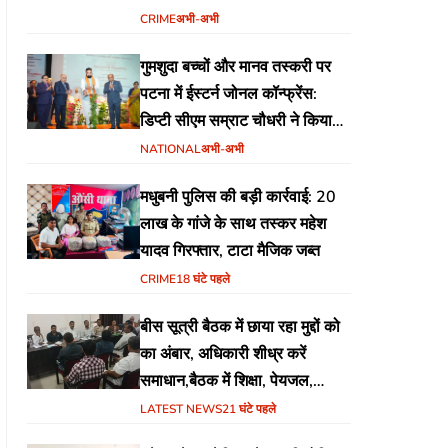
योजना
CRIME
अभी-अभी
गुमशुदा बच्चों और मानव तस्करी पर
पटना में ईस्टर्न जोनल कॉन्फ्रेंस:
डिप्टी सीएम सम्राट चौधरी ने किया
उद्घाटन, अंतर्राज्यीय समन्वय पर जोर
NATIONAL
अभी-अभी
मधुबनी पुलिस की बड़ी कार्रवाई: 20
लाख के गांजे के साथ तस्कर महेश
यादव गिरफ्तार, टाटा मैजिक जब्त
CRIME
18 घंटे पहले
बीस सूत्री बैठक में छाया रहा मुद्दों को
का अंबार, अधिकारी शीध्र करें
समाधान,बैठक में शिक्षा, पेयजल,
जलजमाव,आवास ,व किसानों के
LATEST NEWS
21 घंटे पहले
भुगतान का उठा मुद्दा