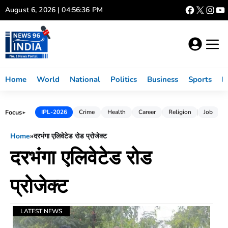
Skip
August 6, 2026 | 04:56:36 PM
to
content
Home
World
National
Politics
Business
Sports
L
Focus
IPL-2026
Crime
Health
Career
Religion
Job
►
Home
»
दरभंगा एलिवेटेड रोड प्रोजेक्ट
दरभंगा एलिवेटेड रोड
प्रोजेक्ट
LATEST NEWS