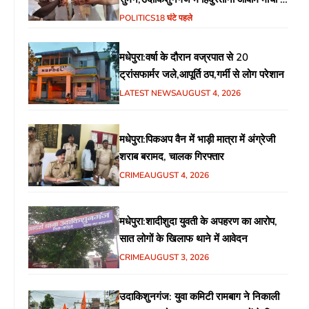
गरीब चौपाल में शिक्षा, स्वास्थ्य, रोजगार समेत
POLITICS
18 घंटे पहले
विभिन्न मुद्दों पर हुई चर्चा
मधेपुरा:वर्षा के दौरान वज्रपात से 20
ट्रांसफार्मर जले,आपूर्ति ठप,गर्मी से लोग परेशान
LATEST NEWS
AUGUST 4, 2026
मधेपुरा:पिकअप वैन में भाड़ी मात्रा में अंग्रेजी
शराब बरामद, चालक गिरफ्तार
CRIME
AUGUST 4, 2026
मधेपुरा:शादीशुदा युवती के अपहरण का आरोप,
सात लोगों के खिलाफ थाने में आवेदन
CRIME
AUGUST 3, 2026
उदाकिशुनगंज: युवा कमिटी रामबाग ने निकाली