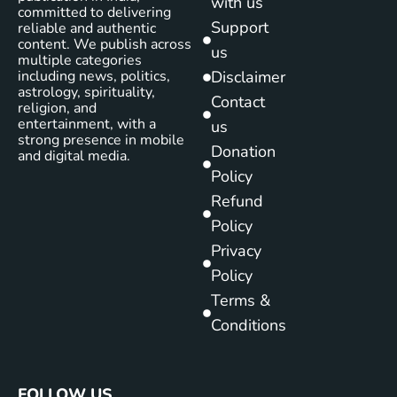
with us
committed to delivering
Support
reliable and authentic
content. We publish across
us
multiple categories
including news, politics,
Disclaimer
astrology, spirituality,
Contact
religion, and
entertainment, with a
us
strong presence in mobile
Donation
and digital media.
Policy
Refund
Policy
Privacy
Policy
Terms &
Conditions
FOLLOW US