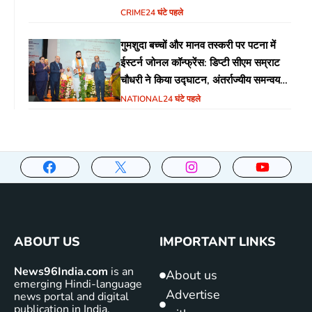
CRIME
24 घंटे पहले
गुमशुदा बच्चों और मानव तस्करी पर पटना में
ईस्टर्न जोनल कॉन्फ्रेंस: डिप्टी सीएम सम्राट
चौधरी ने किया उद्घाटन, अंतर्राज्यीय समन्वय
पर जोर
NATIONAL
24 घंटे पहले
ABOUT US
IMPORTANT LINKS
News96India.com
is an
About us
emerging Hindi-language
Advertise
news portal and digital
publication in India,