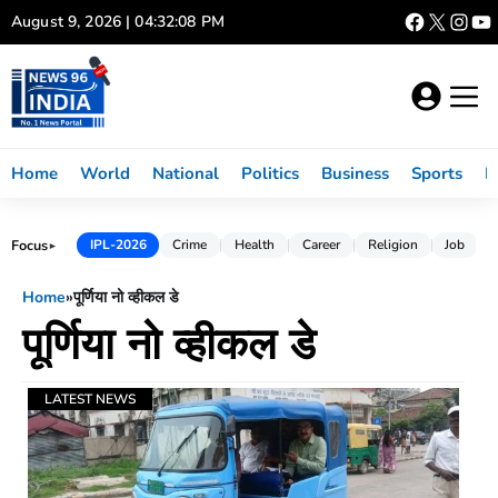
Skip
August 9, 2026 | 04:32:08 PM
to
content
Home
World
National
Politics
Business
Sports
L
Focus
IPL-2026
Crime
Health
Career
Religion
Job
►
Home
»
पूर्णिया नो व्हीकल डे
पूर्णिया नो व्हीकल डे
LATEST NEWS