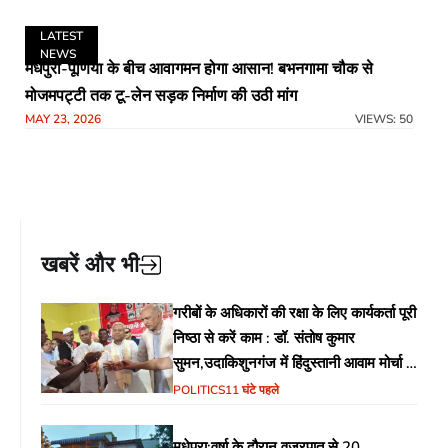
LATEST
NEWS
मधेपुरा-पूर्णिया के बीच आवागमन होगा आसान! बभनगामा चौक से
मोजमपट्टी तक टू-लेन सड़क निर्माण की उठी मांग
MAY 23, 2026
VIEWS: 50
खबरें और भी
गरीबों के अधिकारों की रक्षा के लिए कार्यकर्ता पूरी
निष्ठा से करें काम : डॉ. संतोष कुमार
सुमन,उदाकिशुनगंज में हिंदुस्तानी आवाम मोर्चा के
गरीब चौपाल में शिक्षा, स्वास्थ्य, रोजगार समेत
POLITICS
11 घंटे पहले
विभिन्न मुद्दों पर हुई चर्चा
मधेपुरा:वर्षा के दौरान वज्रपात से 20