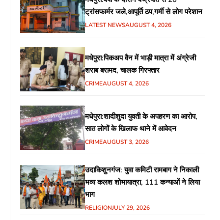
ट्रांसफार्मर जले,आपूर्ति ठप,गर्मी से लोग परेशान
LATEST NEWS
AUGUST 4, 2026
मधेपुरा:पिकअप वैन में भाड़ी मात्रा में अंग्रेजी
शराब बरामद, चालक गिरफ्तार
CRIME
AUGUST 4, 2026
मधेपुरा:शादीशुदा युवती के अपहरण का आरोप,
सात लोगों के खिलाफ थाने में आवेदन
CRIME
AUGUST 3, 2026
उदाकिशुनगंज: युवा कमिटी रामबाग ने निकाली
भव्य कलश शोभायात्रा, 111 कन्याओं ने लिया
भाग
RELIGION
JULY 29, 2026