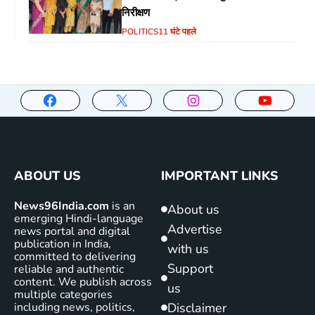
निरीक्षण
POLITICS
11 घंटे पहले
ABOUT US
IMPORTANT LINKS
News96India.com
is an
About us
emerging Hindi-language
Advertise
news portal and digital
publication in India,
with us
committed to delivering
Support
reliable and authentic
content. We publish across
us
multiple categories
including news, politics,
Disclaimer