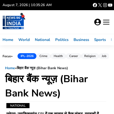
Skip
August 7, 2026 | 10:35:26 AM
to
content
Home
World
National
Politics
Business
Sports
L
Focus
IPL-2026
Crime
Health
Career
Religion
Job
►
Home
»
बिहार बैंक न्यूज़ (Bihar Bank News)
बिहार बैंक न्यूज़ (Bihar
Bank News)
NATIONAL
मधेपुरा: उदाकिशुनगंज SBI में एक सप्ताह से कैश संकट, ग्राहकों में