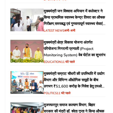
मुख्यमंत्री जन विश्वास अभियान में कलेक्टर ने
किया प्राथमिक स्वास्थ्य केन्द्र तियरा का औचक
निरीक्षण,समयबद्ध एवं गुणवत्तापूर्ण स्वास्थ्य सेवाएं
सुनिश्चित करने के दिए निर्देश
LATEST NEWS
अभी-अभी
मुख्यमंत्री क्षेत्र विकास योजना अंतर्गत
परियोजना निगरानी प्रणाली (Project
Monitoring System) वेब पोर्टल का शुभारंभ
EDUCATION
11 घंटे पहले
मुख्यमंत्री सम्राट चौधरी की उपस्थिति में उद्योग
विभाग और विभिन्न औद्योगिक समूहों के बीच
लगभग ₹51,600 करोड़ के निवेश हेतु एमओयू
(MoU) पर हस्ताक्षर
POLITICS
11 घंटे पहले
मुजफ्फरपुर:समाज कल्याण विभाग, बिहार
सरकार की मंत्री डॉ. श्वेता गुप्ता ने किया औचक