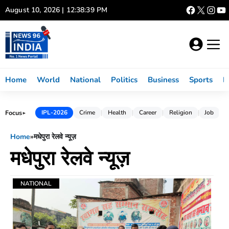
Skip
August 10, 2026 | 12:38:39 PM
to
content
Home
World
National
Politics
Business
Sports
L
Focus
IPL-2026
Crime
Health
Career
Religion
Job
►
Home
»
मधेपुरा रेलवे न्यूज़
मधेपुरा रेलवे न्यूज़
NATIONAL