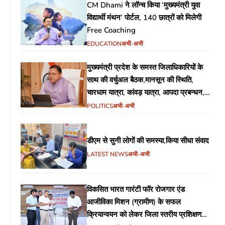
CM Dhami ने लॉन्च किया ‘मुख्यमंत्री युवा
विद्यार्थी मंथन’ पोर्टल, 140 छात्रों को मिलेगी
Free Coaching
EDUCATION
अभी-अभी
मुख्यमंत्री प्रदेश के समस्त जिलाधिकारियों के
साथ की वर्चुअल बैठक,मानसून की स्थिति,
चारधाम यात्रा, कांवड़ यात्रा, आपदा प्रबन्धन,
जन-जन के द्वार कार्यक्रम, सत्यापन अभियान,
POLITICS
अभी-अभी
गड्ढा मुक्त सड़कें जैसे विभिन्न विषयों पर दिशा
निर्देश
डीएम से सुनी लोगों की समस्या,किया सीधा संवाद
LATEST NEWS
अभी-अभी
विकसित भारत गारंटी फॉर रोजगार एंड
आजीविका मिशन (ग्रामीण) के सफल
क्रियान्वयन को लेकर जिला स्तरीय प्रशिक्षण