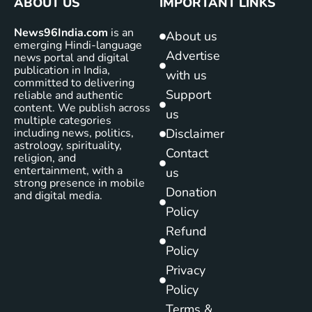
ABOUT US
IMPORTANT LINKS
News96India.com
is an
About us
emerging Hindi-language
Advertise
news portal and digital
publication in India,
with us
committed to delivering
Support
reliable and authentic
content. We publish across
us
multiple categories
including news, politics,
Disclaimer
astrology, spirituality,
Contact
religion, and
entertainment, with a
us
strong presence in mobile
Donation
and digital media.
Policy
Refund
Policy
Privacy
Policy
Terms &