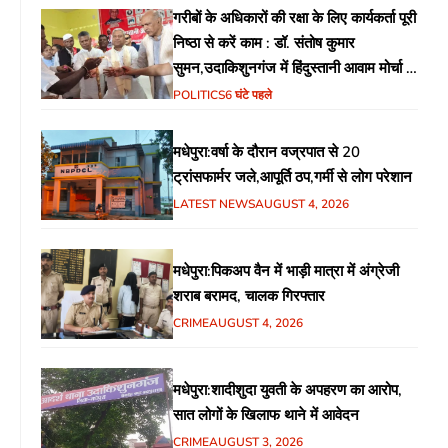
गरीबों के अधिकारों की रक्षा के लिए कार्यकर्ता पूरी
निष्ठा से करें काम : डॉ. संतोष कुमार
सुमन,उदाकिशुनगंज में हिंदुस्तानी आवाम मोर्चा के
गरीब चौपाल में शिक्षा, स्वास्थ्य, रोजगार समेत
POLITICS
6 घंटे पहले
विभिन्न मुद्दों पर हुई चर्चा
मधेपुरा:वर्षा के दौरान वज्रपात से 20
ट्रांसफार्मर जले,आपूर्ति ठप,गर्मी से लोग परेशान
LATEST NEWS
AUGUST 4, 2026
मधेपुरा:पिकअप वैन में भाड़ी मात्रा में अंग्रेजी
शराब बरामद, चालक गिरफ्तार
CRIME
AUGUST 4, 2026
मधेपुरा:शादीशुदा युवती के अपहरण का आरोप,
सात लोगों के खिलाफ थाने में आवेदन
CRIME
AUGUST 3, 2026