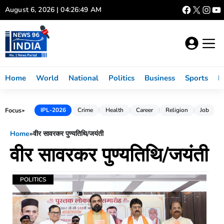
Skip
August 6, 2026 | 04:26:49 AM
to
content
Home
World
National
Politics
Business
Sports
L
Focus
IPL-2026
Crime
Health
Career
Religion
Job
►
Home
»
वीर सावरकर पुण्यतिथि/जयंती
वीर सावरकर पुण्यतिथि/जयंती
POLITICS