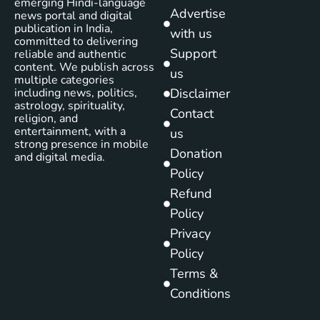
emerging Hindi-language
Advertise
news portal and digital
publication in India,
with us
committed to delivering
Support
reliable and authentic
content. We publish across
us
multiple categories
including news, politics,
Disclaimer
astrology, spirituality,
Contact
religion, and
entertainment, with a
us
strong presence in mobile
Donation
and digital media.
Policy
Refund
Policy
Privacy
Policy
Terms &
Conditions