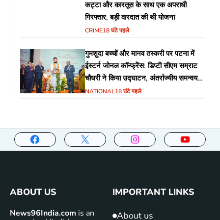
कट्टा और कारतूस के साथ एक अपराधी
गिरफ्तार, बड़ी वारदात की थी योजना
CRIME
18 घंटे पहले
गुमशुदा बच्चों और मानव तस्करी पर पटना में
ईस्टर्न जोनल कॉन्फ्रेंस: डिप्टी सीएम सम्राट
चौधरी ने किया उद्घाटन, अंतर्राज्यीय समन्वय
पर जोर
NATIONAL
18 घंटे पहले
ABOUT US
IMPORTANT LINKS
News96India.com
is an
About us