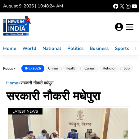
Skip
August 9, 2026 | 10:48:24 AM
to
content
Home
World
National
Politics
Business
Sports
L
Focus
IPL-2026
Crime
Health
Career
Religion
Job
►
Home
»
सरकारी नौकरी मधेपुरा
सरकारी नौकरी मधेपुरा
LATEST NEWS