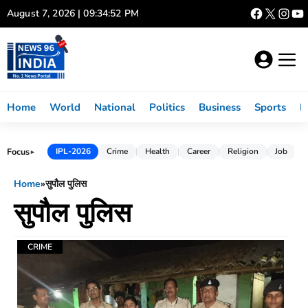
Skip
August 7, 2026 | 09:34:52 PM
to
content
Home
World
National
Politics
Business
Sports
L
Focus
IPL-2026
Crime
Health
Career
Religion
Job
►
Home
»
सुपौल पुलिस
सुपौल पुलिस
CRIME