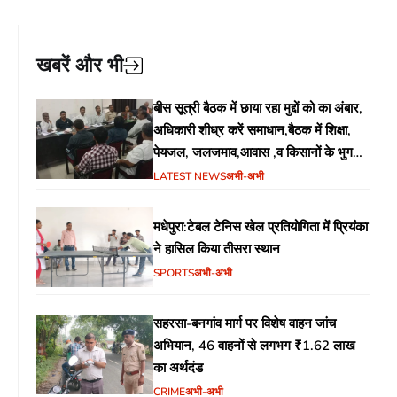
खबरें और भी
बीस सूत्री बैठक में छाया रहा मुद्दों को का अंबार,
अधिकारी शीध्र करें समाधान,बैठक में शिक्षा,
पेयजल, जलजमाव,आवास ,व किसानों के भुगतान
का उठा मुद्दा
LATEST NEWS
अभी-अभी
मधेपुरा:टेबल टेनिस खेल प्रतियोगिता में प्रियंका
ने हासिल किया तीसरा स्थान
SPORTS
अभी-अभी
सहरसा-बनगांव मार्ग पर विशेष वाहन जांच
अभियान, 46 वाहनों से लगभग ₹1.62 लाख
का अर्थदंड
CRIME
अभी-अभी