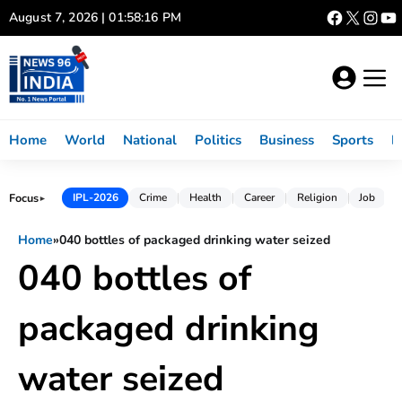
Skip
August 7, 2026 | 01:58:16 PM
to
content
Home
World
National
Politics
Business
Sports
L
Focus
IPL-2026
Crime
Health
Career
Religion
Job
►
Home
»
040 bottles of packaged drinking water seized
040 bottles of
packaged drinking
water seized