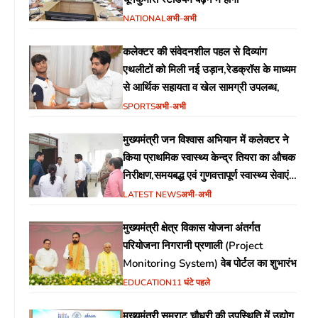
NATIONAL
अभी-अभी
कलेक्टर की संवेदनशील पहल से दिव्यांग
एथलीटों को मिली नई उड़ान,रेडक्रॉस के माध्यम
से आर्थिक सहायता व खेल सामग्री उपलब्ध,
SPORTS
अभी-अभी
मुख्यमंत्री जन विश्वास अभियान में कलेक्टर ने
किया प्राथमिक स्वास्थ्य केन्द्र तियरा का औचक
निरीक्षण,समयबद्ध एवं गुणवत्तापूर्ण स्वास्थ्य सेवाएं
सुनिश्चित करने के दिए निर्देश
LATEST NEWS
अभी-अभी
मुख्यमंत्री क्षेत्र विकास योजना अंतर्गत
परियोजना निगरानी प्रणाली (Project
Monitoring System) वेब पोर्टल का शुभारंभ
EDUCATION
11 घंटे पहले
मुख्यमंत्री सम्राट चौधरी की उपस्थिति में उद्योग