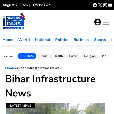
Skip
August 7, 2026 | 10:59:23 AM
to
content
Home
World
National
Politics
Business
Sports
L
Focus
IPL-2026
Crime
Health
Career
Religion
Job
►
Home
»
Bihar Infrastructure News
Bihar Infrastructure
News
LATEST NEWS