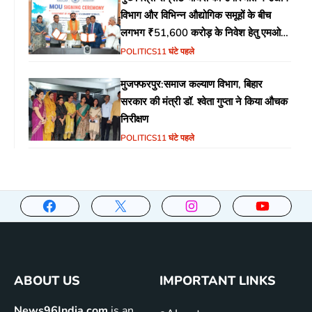
विभाग और विभिन्न औद्योगिक समूहों के बीच
लगभग ₹51,600 करोड़ के निवेश हेतु एमओयू
(MoU) पर हस्ताक्षर
POLITICS
11 घंटे पहले
मुजफ्फरपुर:समाज कल्याण विभाग, बिहार
सरकार की मंत्री डॉ. श्वेता गुप्ता ने किया औचक
निरीक्षण
POLITICS
11 घंटे पहले
ABOUT US
IMPORTANT LINKS
News96India.com
is an