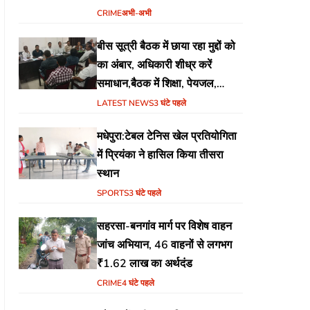
CRIME
अभी-अभी
बीस सूत्री बैठक में छाया रहा मुद्दों को
का अंबार, अधिकारी शीध्र करें
समाधान,बैठक में शिक्षा, पेयजल,
जलजमाव,आवास ,व किसानों के
LATEST NEWS
3 घंटे पहले
भुगतान का उठा मुद्दा
मधेपुरा:टेबल टेनिस खेल प्रतियोगिता
में प्रियंका ने हासिल किया तीसरा
स्थान
SPORTS
3 घंटे पहले
सहरसा-बनगांव मार्ग पर विशेष वाहन
जांच अभियान, 46 वाहनों से लगभग
₹1.62 लाख का अर्थदंड
CRIME
4 घंटे पहले