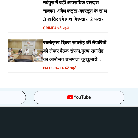
मधेपुरा में बड़ी आपराधिक वारदात
नाकाम: अवैध कट्टा-कारतूस के साथ
3 शातिर रंगे हाथ गिरफ्तार, 2 फरार
CRIME
4 घंटे पहले
स्वतंत्रता दिवस समारोह की तैयारियों
को लेकर बैठक संपन्न,मुख्य समारोह
का आयोजन राजमाता चूनकुमारी
स्टेडियम बैढ़न में होगा
NATIONAL
6 घंटे पहले
YouTube