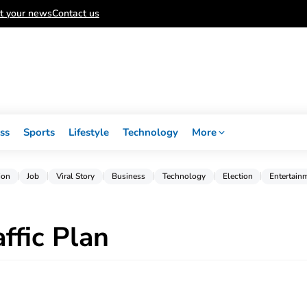
t your news
Contact us
ss
Sports
Lifestyle
Technology
More
ion
Job
Viral Story
Business
Technology
Election
Entertain
ffic Plan