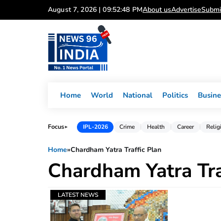
Skip
August 7, 2026 | 09:52:48 PM
About us
Advertise
Submi
to
content
Home
World
National
Politics
Busine
Focus
IPL-2026
Crime
Health
Career
Relig
►
Home
»
Chardham Yatra Traffic Plan
Chardham Yatra Tra
LATEST NEWS