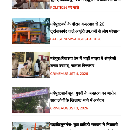
गरीब चौपाल में शिक्षा, स्वास्थ्य, रोजगार समेत
POLITICS
6 घंटे पहले
विभिन्न मुद्दों पर हुई चर्चा
मधेपुरा:वर्षा के दौरान वज्रपात से 20
ट्रांसफार्मर जले,आपूर्ति ठप,गर्मी से लोग परेशान
LATEST NEWS
AUGUST 4, 2026
मधेपुरा:पिकअप वैन में भाड़ी मात्रा में अंग्रेजी
शराब बरामद, चालक गिरफ्तार
CRIME
AUGUST 4, 2026
मधेपुरा:शादीशुदा युवती के अपहरण का आरोप,
सात लोगों के खिलाफ थाने में आवेदन
CRIME
AUGUST 3, 2026
उदाकिशुनगंज: युवा कमिटी रामबाग ने निकाली