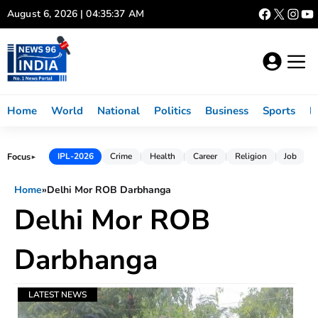
Skip
August 6, 2026 | 04:35:37 AM
to
content
Home
World
National
Politics
Business
Sports
L
Focus
IPL-2026
Crime
Health
Career
Religion
Job
►
Home
»
Delhi Mor ROB Darbhanga
Delhi Mor ROB
Darbhanga
LATEST NEWS