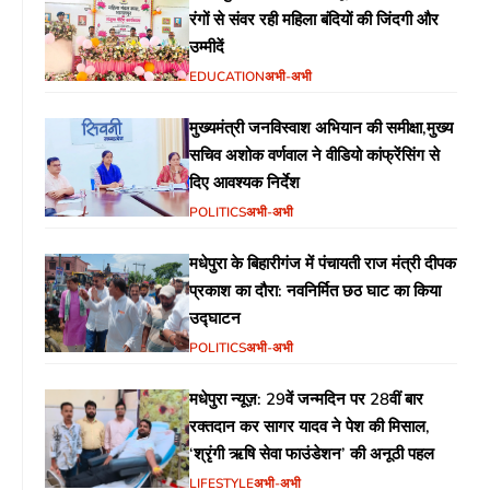
रंगों से संवर रही महिला बंदियों की जिंदगी और
उम्मीदें
EDUCATION
अभी-अभी
मुख्यमंत्री जनविस्वाश अभियान की समीक्षा,मुख्य
सचिव अशोक वर्णवाल ने वीडियो कांफ्रेंसिंग से
दिए आवश्यक निर्देश
POLITICS
अभी-अभी
मधेपुरा के बिहारीगंज में पंचायती राज मंत्री दीपक
प्रकाश का दौरा: नवनिर्मित छठ घाट का किया
उद्घाटन
POLITICS
अभी-अभी
मधेपुरा न्यूज़: 29वें जन्मदिन पर 28वीं बार
रक्तदान कर सागर यादव ने पेश की मिसाल,
‘श्रृंगी ऋषि सेवा फाउंडेशन’ की अनूठी पहल
LIFESTYLE
अभी-अभी