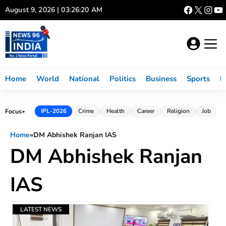
Skip
August 9, 2026 | 03:26:20 AM
to
content
Home
World
National
Politics
Business
Sports
L
Focus
IPL-2026
Crime
Health
Career
Religion
Job
►
Home
»
DM Abhishek Ranjan IAS
DM Abhishek Ranjan
IAS
LATEST NEWS