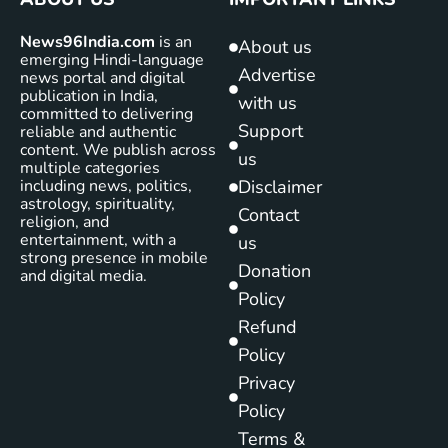
News96India.com
is an
About us
emerging Hindi-language
Advertise
news portal and digital
publication in India,
with us
committed to delivering
Support
reliable and authentic
content. We publish across
us
multiple categories
including news, politics,
Disclaimer
astrology, spirituality,
Contact
religion, and
entertainment, with a
us
strong presence in mobile
Donation
and digital media.
Policy
Refund
Policy
Privacy
Policy
Terms &