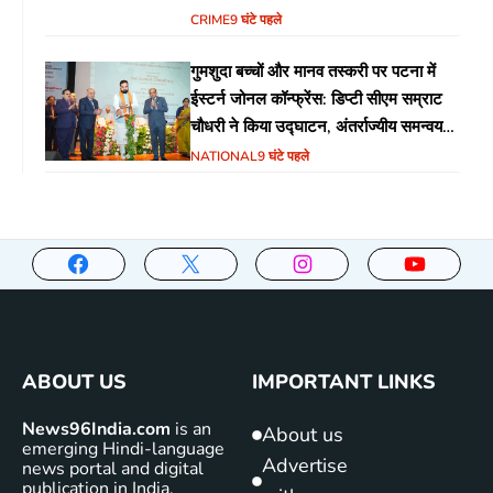
CRIME
9 घंटे पहले
गुमशुदा बच्चों और मानव तस्करी पर पटना में
ईस्टर्न जोनल कॉन्फ्रेंस: डिप्टी सीएम सम्राट
चौधरी ने किया उद्घाटन, अंतर्राज्यीय समन्वय
पर जोर
NATIONAL
9 घंटे पहले
ABOUT US
IMPORTANT LINKS
News96India.com
is an
About us
emerging Hindi-language
Advertise
news portal and digital
publication in India,