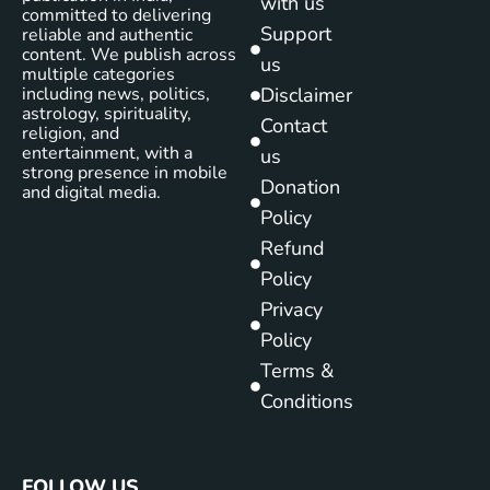
with us
committed to delivering
Support
reliable and authentic
content. We publish across
us
multiple categories
including news, politics,
Disclaimer
astrology, spirituality,
Contact
religion, and
entertainment, with a
us
strong presence in mobile
Donation
and digital media.
Policy
Refund
Policy
Privacy
Policy
Terms &
Conditions
FOLLOW US