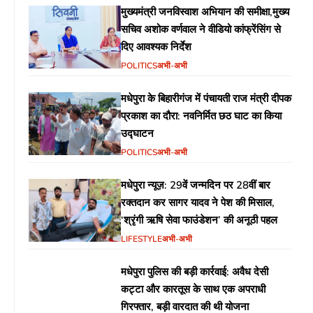
मुख्यमंत्री जनविस्वाश अभियान की समीक्षा,मुख्य
सचिव अशोक वर्णवाल ने वीडियो कांफ्रेंसिंग से
दिए आवश्यक निर्देश
POLITICS
अभी-अभी
मधेपुरा के बिहारीगंज में पंचायती राज मंत्री दीपक
प्रकाश का दौरा: नवनिर्मित छठ घाट का किया
उद्घाटन
POLITICS
अभी-अभी
मधेपुरा न्यूज़: 29वें जन्मदिन पर 28वीं बार
रक्तदान कर सागर यादव ने पेश की मिसाल,
‘श्रृंगी ऋषि सेवा फाउंडेशन’ की अनूठी पहल
LIFESTYLE
अभी-अभी
मधेपुरा पुलिस की बड़ी कार्रवाई: अवैध देसी
कट्टा और कारतूस के साथ एक अपराधी
गिरफ्तार, बड़ी वारदात की थी योजना