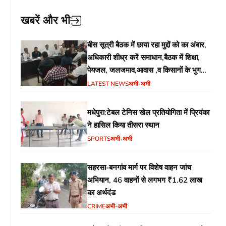
खबरें और भी
बीस सूत्री बैठक में छाया रहा मुद्दों को का अंबार,
अधिकारी शीध्र करें समाधान,बैठक में शिक्षा,
पेयजल, जलजमाव,आवास ,व किसानों के भुगतान
का उठा मुद्दा
LATEST NEWS
अभी-अभी
मधेपुरा:टेबल टेनिस खेल प्रतियोगिता में प्रियंका
ने हासिल किया तीसरा स्थान
SPORTS
अभी-अभी
सहरसा-बनगांव मार्ग पर विशेष वाहन जांच
अभियान, 46 वाहनों से लगभग ₹1.62 लाख
का अर्थदंड
CRIME
अभी-अभी