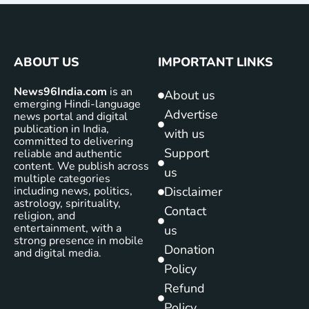
ABOUT US
IMPORTANT LINKS
News96India.com
is an
About us
emerging Hindi-language
Advertise
news portal and digital
publication in India,
with us
committed to delivering
Support
reliable and authentic
content. We publish across
us
multiple categories
including news, politics,
Disclaimer
astrology, spirituality,
Contact
religion, and
entertainment, with a
us
strong presence in mobile
Donation
and digital media.
Policy
Refund
Policy