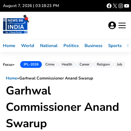
Skip
August 7, 2026 | 03:18:23 PM
to
content
Home
World
National
Politics
Business
Sports
L
Focus
IPL-2026
Crime
Health
Career
Religion
Job
►
Home
»
Garhwal Commissioner Anand Swarup
Garhwal
Commissioner Anand
Swarup