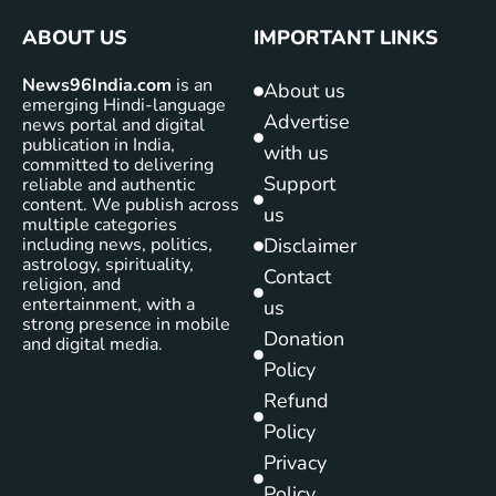
ABOUT US
IMPORTANT LINKS
News96India.com
is an
About us
emerging Hindi-language
Advertise
news portal and digital
publication in India,
with us
committed to delivering
Support
reliable and authentic
content. We publish across
us
multiple categories
including news, politics,
Disclaimer
astrology, spirituality,
Contact
religion, and
entertainment, with a
us
strong presence in mobile
Donation
and digital media.
Policy
Refund
Policy
Privacy
Policy