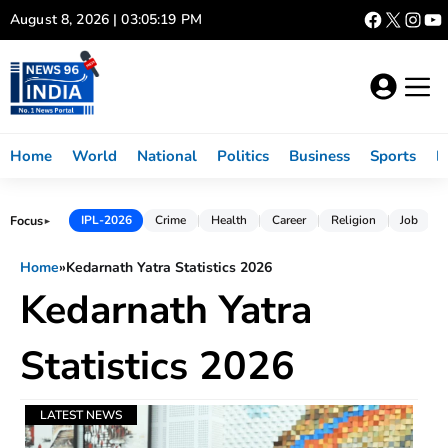
Skip
August 8, 2026 | 03:05:19 PM
to
content
Home
World
National
Politics
Business
Sports
L
Focus
IPL-2026
Crime
Health
Career
Religion
Job
►
Home
»
Kedarnath Yatra Statistics 2026
Kedarnath Yatra
Statistics 2026
LATEST NEWS