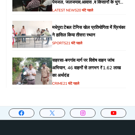
पेयजल, जलजमाव,आवास ,व किसानों के भुगतान
का उठा मुद्दा
LATEST NEWS
20 घंटे पहले
मधेपुरा:टेबल टेनिस खेल प्रतियोगिता में प्रियंका
ने हासिल किया तीसरा स्थान
SPORTS
21 घंटे पहले
सहरसा-बनगांव मार्ग पर विशेष वाहन जांच
अभियान, 46 वाहनों से लगभग ₹1.62 लाख
का अर्थदंड
CRIME
21 घंटे पहले