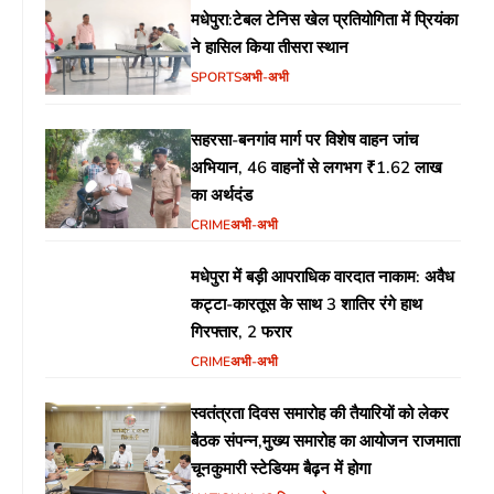
मधेपुरा:टेबल टेनिस खेल प्रतियोगिता में प्रियंका
ने हासिल किया तीसरा स्थान
SPORTS
अभी-अभी
सहरसा-बनगांव मार्ग पर विशेष वाहन जांच
अभियान, 46 वाहनों से लगभग ₹1.62 लाख
का अर्थदंड
CRIME
अभी-अभी
मधेपुरा में बड़ी आपराधिक वारदात नाकाम: अवैध
कट्टा-कारतूस के साथ 3 शातिर रंगे हाथ
गिरफ्तार, 2 फरार
CRIME
अभी-अभी
स्वतंत्रता दिवस समारोह की तैयारियों को लेकर
बैठक संपन्न,मुख्य समारोह का आयोजन राजमाता
चूनकुमारी स्टेडियम बैढ़न में होगा