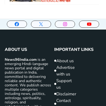
NATIONAL
42 मिनट पहले
ABOUT US
IMPORTANT LINKS
News96India.com
is an
About us
emerging Hindi-language
Advertise
news portal and digital
publication in India,
with us
committed to delivering
Support
reliable and authentic
content. We publish across
us
multiple categories
including news, politics,
Disclaimer
astrology, spirituality,
Contact
religion, and