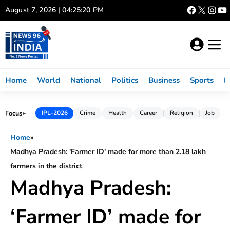
Skip
August 7, 2026 | 04:25:20 PM
to
content
Home
World
National
Politics
Business
Sports
L
Focus
IPL-2026
Crime
Health
Career
Religion
Job
►
Home
»
Madhya Pradesh: 'Farmer ID' made for more than 2.18 lakh
farmers in the district
Madhya Pradesh:
‘Farmer ID’ made for