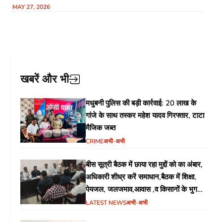
MAY 27, 2026
अपील
खबरें और भी
मधुबनी पुलिस की बड़ी कार्रवाई: 20 लाख के
गांजे के साथ तस्कर महेश यादव गिरफ्तार, टाटा
मैजिक जब्त
CRIME
अभी-अभी
बीस सूत्री बैठक में छाया रहा मुद्दों को का अंबार,
अधिकारी शीध्र करें समाधान,बैठक में शिक्षा,
पेयजल, जलजमाव,आवास ,व किसानों के भुगतान
का उठा मुद्दा
LATEST NEWS
अभी-अभी