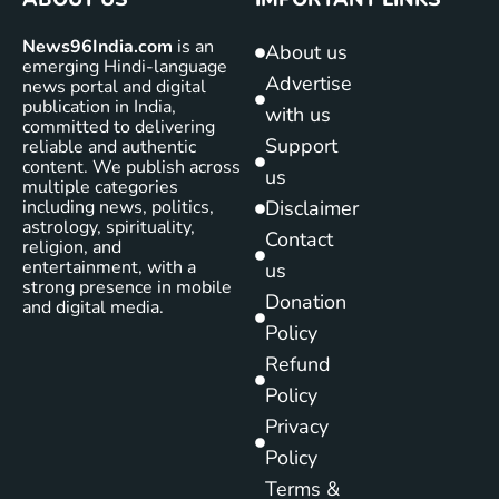
News96India.com
is an
About us
emerging Hindi-language
Advertise
news portal and digital
publication in India,
with us
committed to delivering
Support
reliable and authentic
content. We publish across
us
multiple categories
including news, politics,
Disclaimer
astrology, spirituality,
Contact
religion, and
entertainment, with a
us
strong presence in mobile
Donation
and digital media.
Policy
Refund
Policy
Privacy
Policy
Terms &