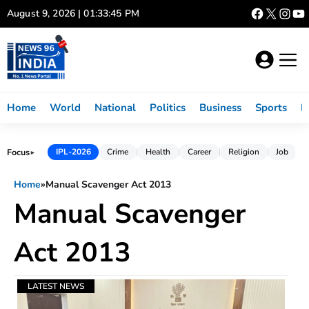
Skip
August 9, 2026 | 01:33:45 PM
to
content
Home
World
National
Politics
Business
Sports
L
Focus
IPL-2026
Crime
Health
Career
Religion
Job
►
Home
»
Manual Scavenger Act 2013
Manual Scavenger
Act 2013
LATEST NEWS