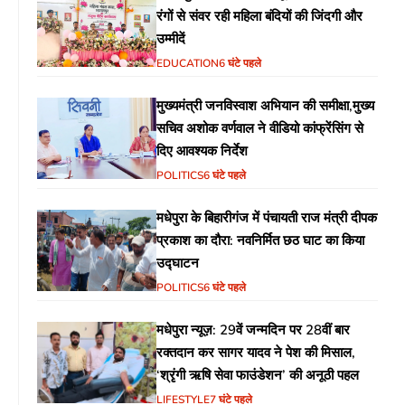
रंगों से संवर रही महिला बंदियों की जिंदगी और
उम्मीदें
EDUCATION
6 घंटे पहले
मुख्यमंत्री जनविस्वाश अभियान की समीक्षा,मुख्य
सचिव अशोक वर्णवाल ने वीडियो कांफ्रेंसिंग से
दिए आवश्यक निर्देश
POLITICS
6 घंटे पहले
मधेपुरा के बिहारीगंज में पंचायती राज मंत्री दीपक
प्रकाश का दौरा: नवनिर्मित छठ घाट का किया
उद्घाटन
POLITICS
6 घंटे पहले
मधेपुरा न्यूज़: 29वें जन्मदिन पर 28वीं बार
रक्तदान कर सागर यादव ने पेश की मिसाल,
‘श्रृंगी ऋषि सेवा फाउंडेशन’ की अनूठी पहल
LIFESTYLE
7 घंटे पहले