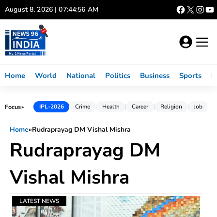
Skip
August 8, 2026 | 07:44:56 AM
to
content
Home
World
National
Politics
Business
Sports
L
Focus
IPL-2026
Crime
Health
Career
Religion
Job
►
Home
»
Rudraprayag DM Vishal Mishra
Rudraprayag DM
Vishal Mishra
LATEST NEWS