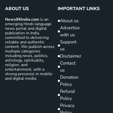
ABOUT US
IMPORTANT LINKS
News96India.com
is an
About us
emerging Hindi-language
Advertise
news portal and digital
publication in India,
with us
committed to delivering
Support
reliable and authentic
content. We publish across
us
multiple categories
including news, politics,
Disclaimer
astrology, spirituality,
Contact
religion, and
entertainment, with a
us
strong presence in mobile
Donation
and digital media.
Policy
Refund
Policy
Privacy
Policy