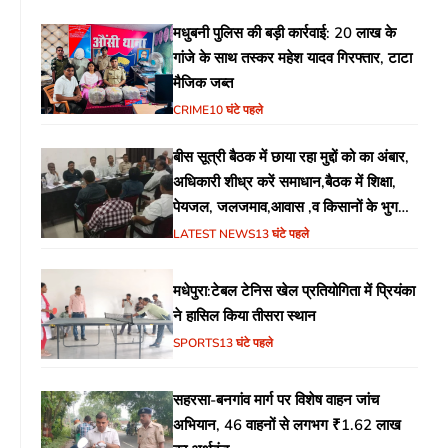
मधुबनी पुलिस की बड़ी कार्रवाई: 20 लाख के
गांजे के साथ तस्कर महेश यादव गिरफ्तार, टाटा
मैजिक जब्त
CRIME
10 घंटे पहले
बीस सूत्री बैठक में छाया रहा मुद्दों को का अंबार,
अधिकारी शीध्र करें समाधान,बैठक में शिक्षा,
पेयजल, जलजमाव,आवास ,व किसानों के भुगतान
का उठा मुद्दा
LATEST NEWS
13 घंटे पहले
मधेपुरा:टेबल टेनिस खेल प्रतियोगिता में प्रियंका
ने हासिल किया तीसरा स्थान
SPORTS
13 घंटे पहले
सहरसा-बनगांव मार्ग पर विशेष वाहन जांच
अभियान, 46 वाहनों से लगभग ₹1.62 लाख