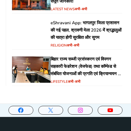
संपूर्ण जानकारी
LATEST NEWS
अभी-अभी
eShravani App: भागलपुर जिला प्रशासन
की नई पहल, श्रावणी मेला 2026 में श्रद्धालुओं
की यात्रा होगी सुरक्षित और सुगम
RELIGION
अभी-अभी
बिहार राज्य सब्जी प्रसंस्करण एवं विपणन
सहकारी फेडरेशन (वेजफेड) तथा कॉम्फेड से
संबंधित योजनाओं की प्रगति एवं क्रियान्वयन की
समीक्षा हेतु बैठक आयोजित
LIFESTYLE
अभी-अभी