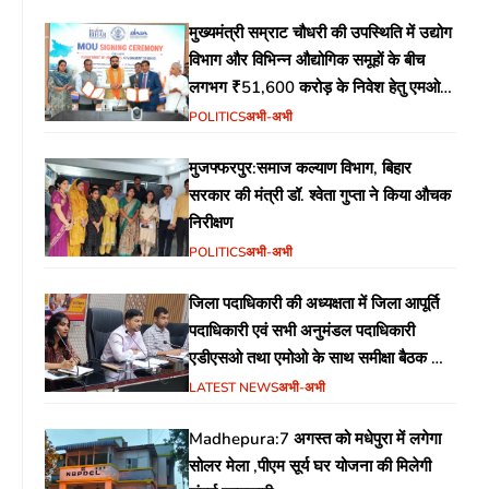
मुख्यमंत्री सम्राट चौधरी की उपस्थिति में उद्योग
विभाग और विभिन्न औद्योगिक समूहों के बीच
लगभग ₹51,600 करोड़ के निवेश हेतु एमओयू
(MoU) पर हस्ताक्षर
POLITICS
अभी-अभी
मुजफ्फरपुर:समाज कल्याण विभाग, बिहार
सरकार की मंत्री डॉ. श्वेता गुप्ता ने किया औचक
निरीक्षण
POLITICS
अभी-अभी
जिला पदाधिकारी की अध्यक्षता में जिला आपूर्ति
पदाधिकारी एवं सभी अनुमंडल पदाधिकारी
एडीएसओ तथा एमोओ के साथ समीक्षा बैठक का
आयोजन
LATEST NEWS
अभी-अभी
Madhepura:7 अगस्त को मधेपुरा में लगेगा
सोलर मेला ,पीएम सूर्य घर योजना की मिलेगी