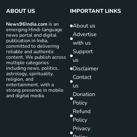
ABOUT US
IMPORTANT LINKS
News96India.com
is an
About us
emerging Hindi-language
Advertise
news portal and digital
publication in India,
with us
committed to delivering
Support
reliable and authentic
content. We publish across
us
multiple categories
including news, politics,
Disclaimer
astrology, spirituality,
Contact
religion, and
entertainment, with a
us
strong presence in mobile
Donation
and digital media.
Policy
Refund
Policy
Privacy