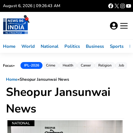
Skip
August 6, 2026 | 09:26:44 AM
to
content
Home
World
National
Politics
Business
Sports
L
Focus
IPL-2026
Crime
Health
Career
Religion
Job
►
Home
»
Sheopur Jansunwai News
Sheopur Jansunwai
News
NATIONAL