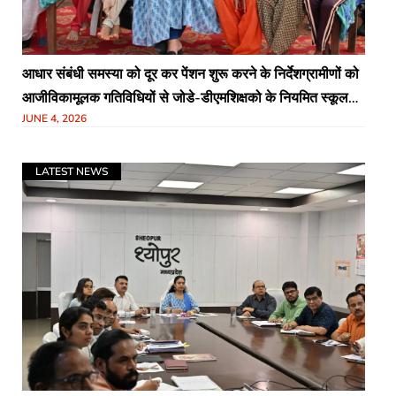
आधार संबंधी समस्या को दूर कर पेंशन शुरू करने के निर्देशग्रामीणों को
आजीविकामूलक गतिविधियों से जोडे-डीएमशिक्षको के नियमित स्कूल
JUNE 4, 2026
नही आने की शिकायत पर नोटिस के निर्देश4 जून को लगेगा स्वास्थ्य
परीक्षण शिविरककरधा में रात्रि चौपाल कार्यक्रम आयोजित
LATEST NEWS