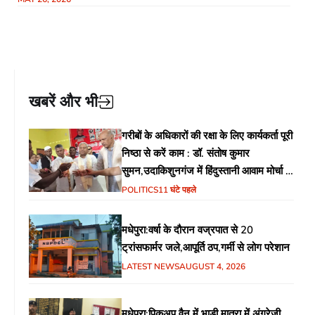
खबरें और भी
गरीबों के अधिकारों की रक्षा के लिए कार्यकर्ता पूरी
निष्ठा से करें काम : डॉ. संतोष कुमार
सुमन,उदाकिशुनगंज में हिंदुस्तानी आवाम मोर्चा के
गरीब चौपाल में शिक्षा, स्वास्थ्य, रोजगार समेत
POLITICS
11 घंटे पहले
विभिन्न मुद्दों पर हुई चर्चा
मधेपुरा:वर्षा के दौरान वज्रपात से 20
ट्रांसफार्मर जले,आपूर्ति ठप,गर्मी से लोग परेशान
LATEST NEWS
AUGUST 4, 2026
मधेपुरा:पिकअप वैन में भाड़ी मात्रा में अंग्रेजी