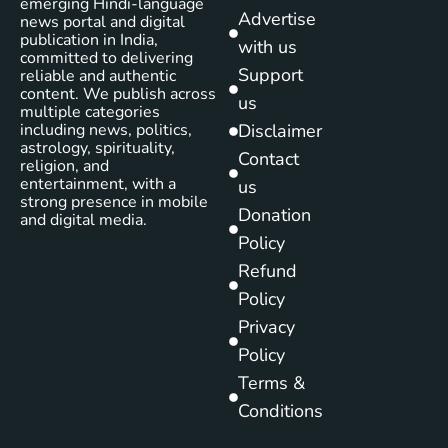
emerging Hindi-language
Advertise
news portal and digital
publication in India,
with us
committed to delivering
Support
reliable and authentic
content. We publish across
us
multiple categories
including news, politics,
Disclaimer
astrology, spirituality,
Contact
religion, and
entertainment, with a
us
strong presence in mobile
Donation
and digital media.
Policy
Refund
Policy
Privacy
Policy
Terms &
Conditions