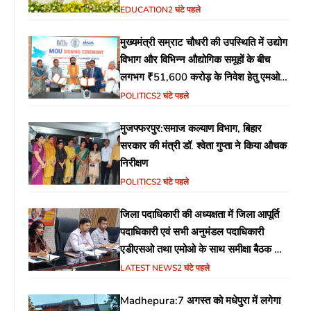
EDUCATION
2 घंटे पहले
मुख्यमंत्री सम्राट चौधरी की उपस्थिति में उद्योग
विभाग और विभिन्न औद्योगिक समूहों के बीच
लगभग ₹51,600 करोड़ के निवेश हेतु एमओयू
(MoU) पर हस्ताक्षर
POLITICS
2 घंटे पहले
मुजफ्फरपुर:समाज कल्याण विभाग, बिहार
सरकार की मंत्री डॉ. श्वेता गुप्ता ने किया औचक
निरीक्षण
POLITICS
2 घंटे पहले
जिला पदाधिकारी की अध्यक्षता में जिला आपूर्ति
पदाधिकारी एवं सभी अनुमंडल पदाधिकारी
एडीएसओ तथा एमोओ के साथ समीक्षा बैठक का
आयोजन
LATEST NEWS
2 घंटे पहले
Madhepura:7 अगस्त को मधेपुरा में लगेगा