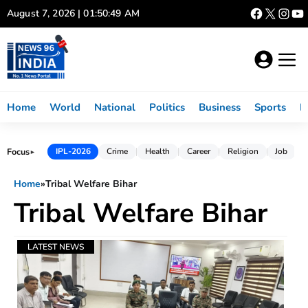
Skip
August 7, 2026 | 01:50:49 AM
to
content
Home
World
National
Politics
Business
Sports
L
Focus
IPL-2026
Crime
Health
Career
Religion
Job
►
Home
»
Tribal Welfare Bihar
Tribal Welfare Bihar
LATEST NEWS