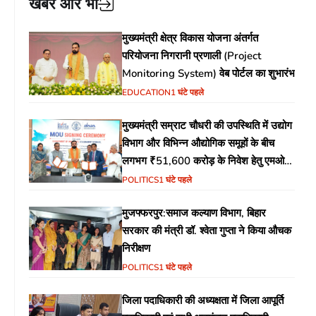
खबरें और भी
मुख्यमंत्री क्षेत्र विकास योजना अंतर्गत
परियोजना निगरानी प्रणाली (Project
Monitoring System) वेब पोर्टल का शुभारंभ
EDUCATION
1 घंटे पहले
मुख्यमंत्री सम्राट चौधरी की उपस्थिति में उद्योग
विभाग और विभिन्न औद्योगिक समूहों के बीच
लगभग ₹51,600 करोड़ के निवेश हेतु एमओयू
(MoU) पर हस्ताक्षर
POLITICS
1 घंटे पहले
मुजफ्फरपुर:समाज कल्याण विभाग, बिहार
सरकार की मंत्री डॉ. श्वेता गुप्ता ने किया औचक
निरीक्षण
POLITICS
1 घंटे पहले
जिला पदाधिकारी की अध्यक्षता में जिला आपूर्ति