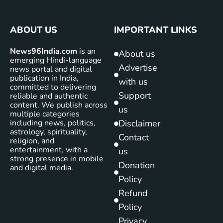
ABOUT US
IMPORTANT LINKS
News96India.com
is an
About us
emerging Hindi-language
Advertise
news portal and digital
publication in India,
with us
committed to delivering
Support
reliable and authentic
content. We publish across
us
multiple categories
including news, politics,
Disclaimer
astrology, spirituality,
Contact
religion, and
entertainment, with a
us
strong presence in mobile
Donation
and digital media.
Policy
Refund
Policy
Privacy