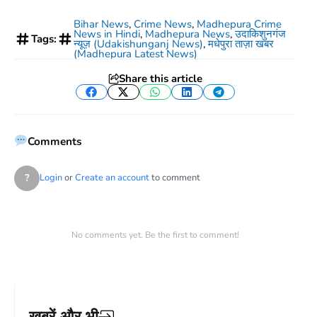
Bihar News
,
Crime News
,
Madhepura Crime
News in Hindi
,
Madhepura News
,
उदाकिशुनगंज
Tags:
न्यूज़ (Udakishunganj News)
,
मधेपुरा ताज़ा खबर
(Madhepura Latest News)
Share this article
Facebook
Twitter
WhatsApp
LinkedIn
Telegram
Comments
?
Login
or
Create an account
to comment
No comments yet. Be the first to comment!