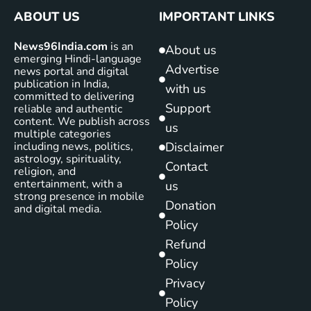
ABOUT US
IMPORTANT LINKS
News96India.com
is an
About us
emerging Hindi-language
Advertise
news portal and digital
publication in India,
with us
committed to delivering
Support
reliable and authentic
content. We publish across
us
multiple categories
including news, politics,
Disclaimer
astrology, spirituality,
Contact
religion, and
entertainment, with a
us
strong presence in mobile
Donation
and digital media.
Policy
Refund
Policy
Privacy
Policy