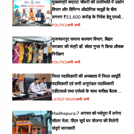
मुख्यमंत्री सम्राट चौधरी की उपस्थिति में उद्योग
विभाग और विभिन्न औद्योगिक समूहों के बीच
लगभग ₹51,600 करोड़ के निवेश हेतु एमओयू
(MoU) पर हस्ताक्षर
POLITICS
अभी-अभी
मुजफ्फरपुर:समाज कल्याण विभाग, बिहार
सरकार की मंत्री डॉ. श्वेता गुप्ता ने किया औचक
निरीक्षण
POLITICS
अभी-अभी
जिला पदाधिकारी की अध्यक्षता में जिला आपूर्ति
पदाधिकारी एवं सभी अनुमंडल पदाधिकारी
एडीएसओ तथा एमोओ के साथ समीक्षा बैठक का
आयोजन
LATEST NEWS
अभी-अभी
Madhepura:7 अगस्त को मधेपुरा में लगेगा
सोलर मेला ,पीएम सूर्य घर योजना की मिलेगी
संपूर्ण जानकारी