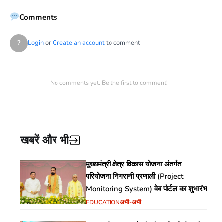
Comments
?
Login
or
Create an account
to comment
No comments yet. Be the first to comment!
खबरें और भी
मुख्यमंत्री क्षेत्र विकास योजना अंतर्गत
परियोजना निगरानी प्रणाली (Project
Monitoring System) वेब पोर्टल का शुभारंभ
EDUCATION
अभी-अभी