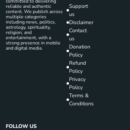
committed to delivering
Support
reliable and authentic
content. We publish across
us
multiple categories
including news, politics,
Disclaimer
astrology, spirituality,
Contact
religion, and
entertainment, with a
us
strong presence in mobile
Donation
and digital media.
Policy
Refund
Policy
Privacy
Policy
Terms &
Conditions
FOLLOW US