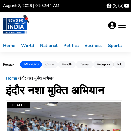
Skip
August 7, 2026 | 01:52:44 AM
to
content
Home
World
National
Politics
Business
Sports
L
Focus
IPL-2026
Crime
Health
Career
Religion
Job
►
Home
»
इंदौर नशा मुक्ति अभियान
इंदौर नशा मुक्ति अभियान
HEALTH