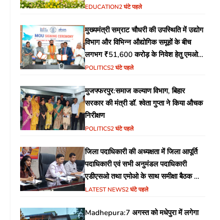
EDUCATION
2 घंटे पहले
मुख्यमंत्री सम्राट चौधरी की उपस्थिति में उद्योग
विभाग और विभिन्न औद्योगिक समूहों के बीच
लगभग ₹51,600 करोड़ के निवेश हेतु एमओयू
(MoU) पर हस्ताक्षर
POLITICS
2 घंटे पहले
मुजफ्फरपुर:समाज कल्याण विभाग, बिहार
सरकार की मंत्री डॉ. श्वेता गुप्ता ने किया औचक
निरीक्षण
POLITICS
2 घंटे पहले
जिला पदाधिकारी की अध्यक्षता में जिला आपूर्ति
पदाधिकारी एवं सभी अनुमंडल पदाधिकारी
एडीएसओ तथा एमोओ के साथ समीक्षा बैठक का
आयोजन
LATEST NEWS
2 घंटे पहले
Madhepura:7 अगस्त को मधेपुरा में लगेगा