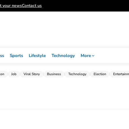
t your news
Contact us
ss
Sports
Lifestyle
Technology
More
ion
Job
Viral Story
Business
Technology
Election
Entertain