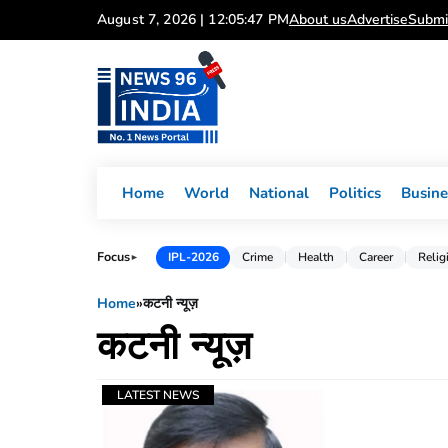
Skip
August 7, 2026 | 12:05:47 PM
About us
Advertise
Submi
to
content
Home
World
National
Politics
Busine
Focus
IPL-2026
Crime
Health
Career
Relig
►
Home
»
कटनी न्यूज़
कटनी न्यूज़
LATEST NEWS