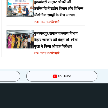
मुख्यमंत्री सम्राट चौधरी की
उपस्थिति में उद्योग विभाग और विभिन्न
औद्योगिक समूहों के बीच लगभग
₹51,600 करोड़ के निवेश हेतु
POLITICS
13 घंटे पहले
एमओयू (MoU) पर हस्ताक्षर
मुजफ्फरपुर:समाज कल्याण विभाग,
बिहार सरकार की मंत्री डॉ. श्वेता
गुप्ता ने किया औचक निरीक्षण
POLITICS
13 घंटे पहले
YouTube