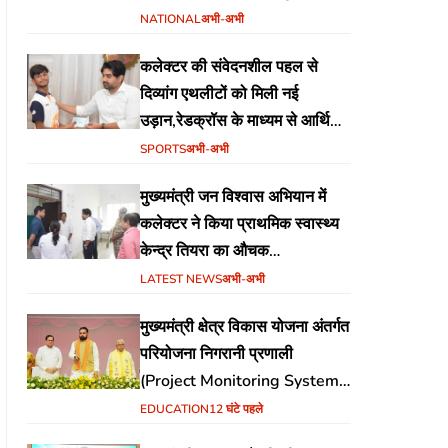
स्टेडियम बैढ़न में होगा
NATIONAL
अभी-अभी
कलेक्टर की संवेदनशील पहल से
दिव्यांग एथलीटों को मिली नई
उड़ान,रेडक्रॉस के माध्यम से आर्थिक
सहायता व खेल सामग्री उपलब्ध,
SPORTS
अभी-अभी
मुख्यमंत्री जन विश्वास अभियान में
कलेक्टर ने किया प्राथमिक स्वास्थ्य
केन्द्र तियरा का औचक
निरीक्षण,समयबद्ध एवं गुणवत्तापूर्ण
LATEST NEWS
अभी-अभी
स्वास्थ्य सेवाएं सुनिश्चित करने के दिए
मुख्यमंत्री क्षेत्र विकास योजना अंतर्गत
निर्देश
परियोजना निगरानी प्रणाली
(Project Monitoring System)
वेब पोर्टल का शुभारंभ
EDUCATION
12 घंटे पहले