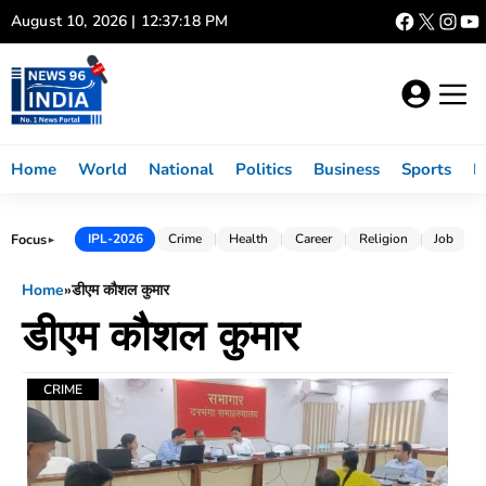
Skip
August 10, 2026 | 12:37:18 PM
to
content
Home
World
National
Politics
Business
Sports
L
Focus
IPL-2026
Crime
Health
Career
Religion
Job
►
Home
»
डीएम कौशल कुमार
डीएम कौशल कुमार
CRIME