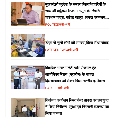
मुख्यमंत्री प्रदेश के समस्त जिलाधिकारियों के
साथ की वर्चुअल बैठक,मानसून की स्थिति,
चारधाम यात्रा, कांवड़ यात्रा, आपदा प्रबन्धन,
जन-जन के द्वार कार्यक्रम, सत्यापन अभियान,
POLITICS
अभी-अभी
गड्ढा मुक्त सड़कें जैसे विभिन्न विषयों पर दिशा
निर्देश
डीएम से सुनी लोगों की समस्या,किया सीधा संवाद
LATEST NEWS
अभी-अभी
विकसित भारत गारंटी फॉर रोजगार एंड
आजीविका मिशन (ग्रामीण) के सफल
क्रियान्वयन को लेकर जिला स्तरीय प्रशिक्षण
आयोजित
CAREER
अभी-अभी
निर्वाचन कार्यालय स्थित वेयर हाउस का उपायुक्त
ने किया निरीक्षण, सुरक्षा एवं निगरानी व्यवस्था का
लिया जायजा