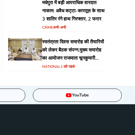
मधेपुरा में बड़ी आपराधिक वारदात
नाकाम: अवैध कट्टा-कारतूस के साथ
3 शातिर रंगे हाथ गिरफ्तार, 2 फरार
CRIME
अभी-अभी
स्वतंत्रता दिवस समारोह की तैयारियों
को लेकर बैठक संपन्न,मुख्य समारोह
का आयोजन राजमाता चूनकुमारी
स्टेडियम बैढ़न में होगा
NATIONAL
1 घंटे पहले
YouTube