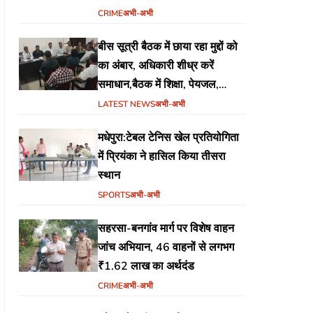
CRIME
अभी-अभी
बीस सूत्री बैठक में छाया रहा मुद्दों को
का अंबार, अधिकारी शीध्र करें
समाधान,बैठक में शिक्षा, पेयजल,
जलजमाव,आवास ,व किसानों के
LATEST NEWS
अभी-अभी
भुगतान का उठा मुद्दा
मधेपुरा:टेबल टेनिस खेल प्रतियोगिता
में प्रियंका ने हासिल किया तीसरा
स्थान
SPORTS
अभी-अभी
सहरसा-बनगांव मार्ग पर विशेष वाहन
जांच अभियान, 46 वाहनों से लगभग
₹1.62 लाख का अर्थदंड
CRIME
अभी-अभी