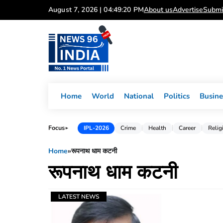
Skip
August 7, 2026 | 04:49:20 PM
About us
Advertise
Submi
to
content
Home
World
National
Politics
Busine
Focus
IPL-2026
Crime
Health
Career
Relig
►
Home
»
रूपनाथ धाम कटनी
रूपनाथ धाम कटनी
LATEST NEWS