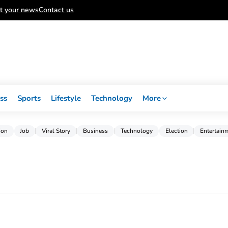
t your news
Contact us
ss
Sports
Lifestyle
Technology
More
ion
Job
Viral Story
Business
Technology
Election
Entertain