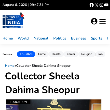
Skip
August 6, 2026 | 09:47:35 PM
to
content
Home
World
National
Politics
Business
Sports
L
Focus
IPL-2026
Crime
Health
Career
Religion
Job
►
Home
»
Collector Sheela Dahima Sheopur
Collector Sheela
Dahima Sheopur
EDUCATION