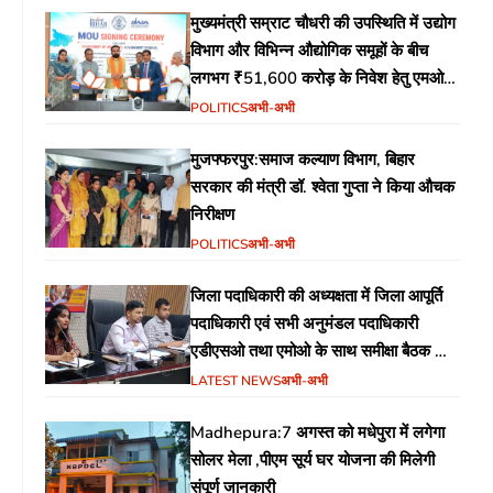
मुख्यमंत्री सम्राट चौधरी की उपस्थिति में उद्योग
विभाग और विभिन्न औद्योगिक समूहों के बीच
लगभग ₹51,600 करोड़ के निवेश हेतु एमओयू
(MoU) पर हस्ताक्षर
POLITICS
अभी-अभी
मुजफ्फरपुर:समाज कल्याण विभाग, बिहार
सरकार की मंत्री डॉ. श्वेता गुप्ता ने किया औचक
निरीक्षण
POLITICS
अभी-अभी
जिला पदाधिकारी की अध्यक्षता में जिला आपूर्ति
पदाधिकारी एवं सभी अनुमंडल पदाधिकारी
एडीएसओ तथा एमोओ के साथ समीक्षा बैठक का
आयोजन
LATEST NEWS
अभी-अभी
Madhepura:7 अगस्त को मधेपुरा में लगेगा
सोलर मेला ,पीएम सूर्य घर योजना की मिलेगी
संपूर्ण जानकारी