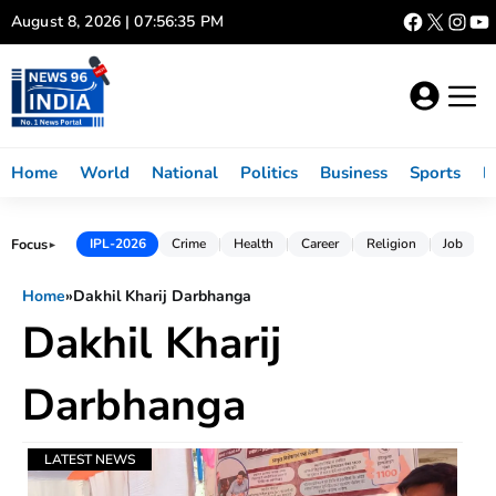
Skip
August 8, 2026 | 07:56:35 PM
to
content
Home
World
National
Politics
Business
Sports
L
Focus
IPL-2026
Crime
Health
Career
Religion
Job
►
Home
»
Dakhil Kharij Darbhanga
Dakhil Kharij
Darbhanga
LATEST NEWS