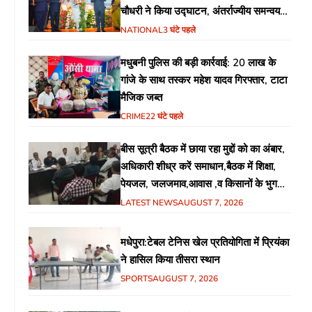
चौधरी ने किया उद्घाटन, अंतर्राज्यीय समन्वय
पर जोर
NATIONAL
3 घंटे पहले
मधुबनी पुलिस की बड़ी कार्रवाई: 20 लाख के
गांजे के साथ तस्कर महेश यादव गिरफ्तार, टाटा
मैजिक जब्त
CRIME
22 घंटे पहले
बीस सूत्री बैठक में छाया रहा मुद्दों को का अंबार,
अधिकारी शीध्र करें समाधान,बैठक में शिक्षा,
पेयजल, जलजमाव,आवास ,व किसानों के भुगतान
का उठा मुद्दा
LATEST NEWS
AUGUST 7, 2026
मधेपुरा:टेबल टेनिस खेल प्रतियोगिता में प्रियंका
ने हासिल किया तीसरा स्थान
SPORTS
AUGUST 7, 2026