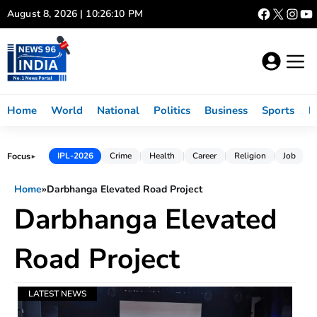
Skip
August 8, 2026 | 10:26:10 PM
to
content
Home
World
National
Politics
Business
Sports
L
Focus
IPL-2026
Crime
Health
Career
Religion
Job
►
Home
»
Darbhanga Elevated Road Project
Darbhanga Elevated
Road Project
LATEST NEWS