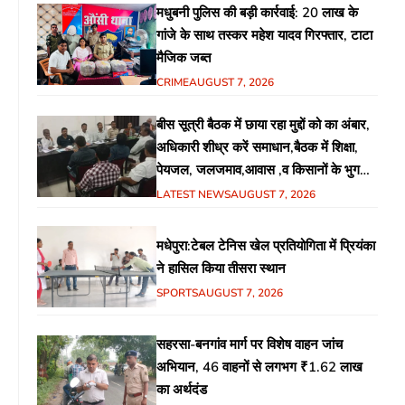
मधुबनी पुलिस की बड़ी कार्रवाई: 20 लाख के
गांजे के साथ तस्कर महेश यादव गिरफ्तार, टाटा
मैजिक जब्त
CRIME
AUGUST 7, 2026
बीस सूत्री बैठक में छाया रहा मुद्दों को का अंबार,
अधिकारी शीध्र करें समाधान,बैठक में शिक्षा,
पेयजल, जलजमाव,आवास ,व किसानों के भुगतान
का उठा मुद्दा
LATEST NEWS
AUGUST 7, 2026
मधेपुरा:टेबल टेनिस खेल प्रतियोगिता में प्रियंका
ने हासिल किया तीसरा स्थान
SPORTS
AUGUST 7, 2026
सहरसा-बनगांव मार्ग पर विशेष वाहन जांच
अभियान, 46 वाहनों से लगभग ₹1.62 लाख
का अर्थदंड