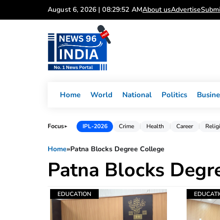
Skip
August 6, 2026 | 08:29:52 AM
About us
Advertise
Submi
to
content
Home
World
National
Politics
Busine
Focus
IPL-2026
Crime
Health
Career
Relig
►
Home
»
Patna Blocks Degree College
Patna Blocks Degr
EDUCATION
EDUCAT