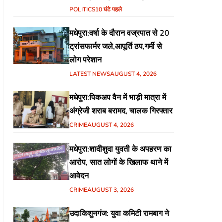
हिंदुस्तानी आवाम मोर्चा के गरीब चौपाल
POLITICS
10 घंटे पहले
में शिक्षा, स्वास्थ्य, रोजगार समेत
मधेपुरा:वर्षा के दौरान वज्रपात से 20
विभिन्न मुद्दों पर हुई चर्चा
ट्रांसफार्मर जले,आपूर्ति ठप,गर्मी से
लोग परेशान
LATEST NEWS
AUGUST 4, 2026
मधेपुरा:पिकअप वैन में भाड़ी मात्रा में
अंग्रेजी शराब बरामद, चालक गिरफ्तार
CRIME
AUGUST 4, 2026
मधेपुरा:शादीशुदा युवती के अपहरण का
आरोप, सात लोगों के खिलाफ थाने में
आवेदन
CRIME
AUGUST 3, 2026
उदाकिशुनगंज: युवा कमिटी रामबाग ने