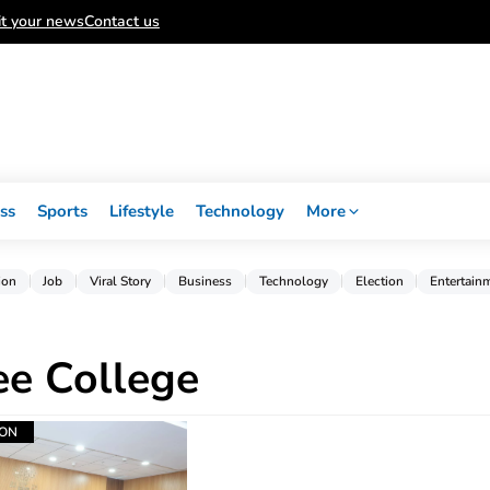
t your news
Contact us
ss
Sports
Lifestyle
Technology
More
ion
Job
Viral Story
Business
Technology
Election
Entertain
ee College
ION