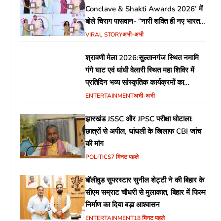
Conclave & Shakti Awards 2026’ में
बोले चिराग पासवान- “नारी शक्ति ही नए भारत
की सबसे बड़ी ताकत”
VIRAL STORY
अभी-अभी
श्रावणी मेला 2026:सुल्तानगंज स्थित नमामि
गंगे घाट एवं धांधी वेलारी स्थित महा शिविर में
प्रतिदिन भव्य सांस्कृतिक कार्यक्रमों का
आयोजन
ENTERTAINMENT
अभी-अभी
झारखंड JSSC और JPSC परीक्षा घोटाला:
छात्रों से अपील, धांधली के खिलाफ CBI जांच
की मांग
POLITICS
7 मिनट पहले
बॉलीवुड सुपरस्टार सुनील शेट्टी ने की बिहार के
सीएम सम्राट चौधरी से मुलाकात, बिहार में फिल्म
निर्माण का दिया बड़ा आश्वासन
ENTERTAINMENT
18 मिनट पहले