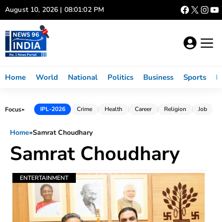
Skip
August 10, 2026 | 08:01:03 PM
to
content
Home
World
National
Politics
Business
Sports
L
Focus
IPL-2026
Crime
Health
Career
Religion
Job
►
Home
»
Samrat Choudhary
Samrat Choudhary
ENTERTAINMENT