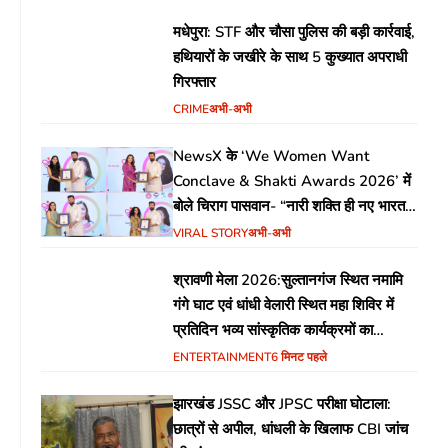
मधेपुरा: STF और चौसा पुलिस की बड़ी कार्रवाई,
हथियारों के जखीरे के साथ 5 कुख्यात अपराधी
गिरफ्तार
CRIME
अभी-अभी
NewsX के ‘We Women Want
Conclave & Shakti Awards 2026’ में
बोले चिराग पासवान- “नारी शक्ति ही नए भारत
की सबसे बड़ी ताकत”
VIRAL STORY
अभी-अभी
श्रावणी मेला 2026:सुल्तानगंज स्थित नमामि
गंगे घाट एवं धांधी वेलारी स्थित महा शिविर में
प्रतिदिन भव्य सांस्कृतिक कार्यक्रमों का
आयोजन
ENTERTAINMENT
6 मिनट पहले
झारखंड JSSC और JPSC परीक्षा घोटाला:
छात्रों से अपील, धांधली के खिलाफ CBI जांच